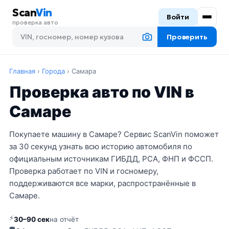
Scan
Vin
Войти
проверка авто
Проверить
Главная
›
Города
›
Самара
Проверка авто по VIN в
Самаре
Покупаете машину в Самаре? Сервис ScanVin поможет
за 30 секунд узнать всю историю автомобиля по
официальным источникам ГИБДД, РСА, ФНП и ФССП.
Проверка работает по VIN и госномеру,
поддерживаются все марки, распространённые в
Самаре.
⚡
30–90 сек
на отчёт