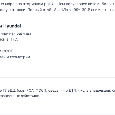
ных марок на вторичном рынке. Чем популярнее автомобиль, 
щую в такси. Полный отчёт ScanVin за 99–139 ₽ снимает эти
ы Hyundai
ипичная разница).
иси в ПТС.
т ФССП.
лей и геометрии.
е ГИБДД, базы РСА, ФССП, сведения о ДТП, числе владельцев, о
страционных действиях.