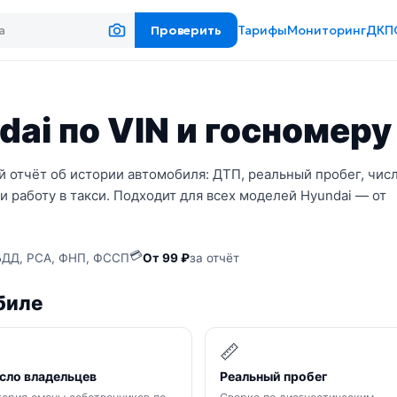
Проверить
Тарифы
Мониторинг
ДКП
ai по VIN и госномеру
 отчёт об истории автомобиля: ДТП, реальный пробег, чис
и работу в такси. Подходит для всех моделей Hyundai — от
💳
ДД, РСА, ФНП, ФССП
От 99 ₽
за отчёт
биле

📏
сло владельцев
Реальный пробег