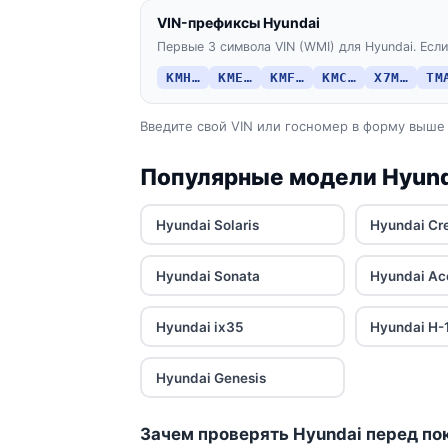
VIN-префиксы Hyundai
Первые 3 символа VIN (WMI) для Hyundai. Если
KMH…
KME…
KMF…
KMC…
X7M…
TM
Введите свой VIN или госномер в форму выше 
Популярные модели Hyund
Hyundai Solaris
Hyundai Cr
Hyundai Sonata
Hyundai Ac
Hyundai ix35
Hyundai H-
Hyundai Genesis
Зачем проверять Hyundai перед по