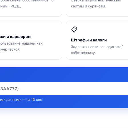
ория смены собственников по
Сверка по диагностическим
нным ГИБДД.
картам и сервисам.

📋
кси и каршеринг
Штрафы и налоги
ользование машины как
Задолженности по водителю/
мерческой.
собственнику.
ми данными — за 10 сек.