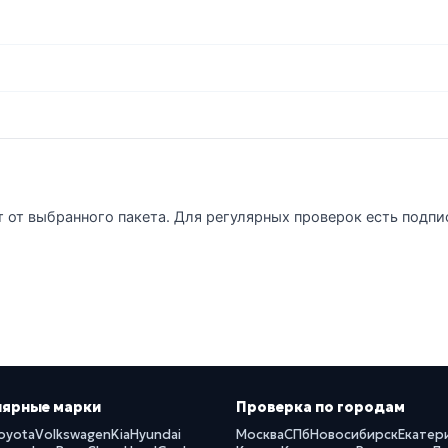
т от выбранного пакета. Для регулярных проверок есть подпи
лярные марки
Проверка по городам
oyota
Volkswagen
Kia
Hyundai
Москва
СПб
Новосибирск
Екатер