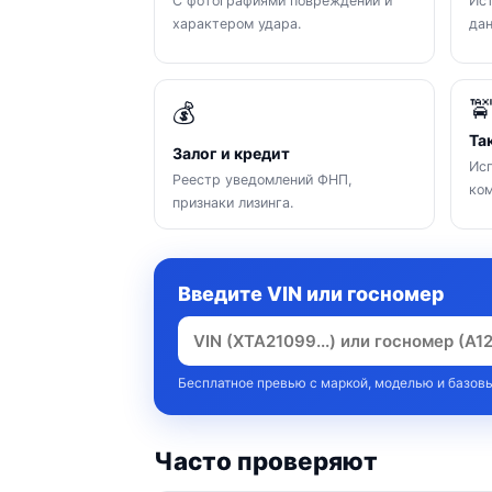
С фотографиями повреждений и
Ист
характером удара.
да

💰
Та
Залог и кредит
Исп
Реестр уведомлений ФНП,
ком
признаки лизинга.
Введите VIN или госномер
Бесплатное превью с маркой, моделью и базовы
Часто проверяют