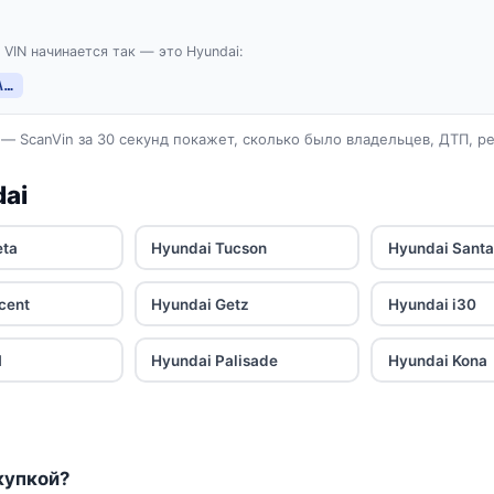
 VIN начинается так — это Hyundai:
A…
— ScanVin за 30 секунд покажет, сколько было владельцев, ДТП, р
ai
eta
Hyundai Tucson
Hyundai Santa
cent
Hyundai Getz
Hyundai i30
1
Hyundai Palisade
Hyundai Kona
купкой?