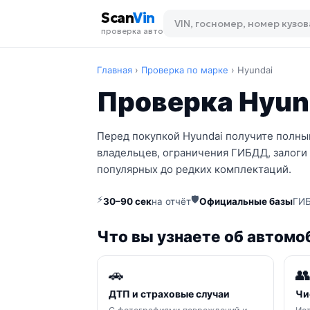
Scan
Vin
проверка авто
Главная
›
Проверка по марке
›
Hyundai
Проверка Hyund
Перед покупкой Hyundai получите полный
владельцев, ограничения ГИБДД, залоги 
популярных до редких комплектаций.
⚡
🛡
30–90 сек
на отчёт
Официальные базы
ГИБ
Что вы узнаете об автомо
🚗

ДТП и страховые случаи
Чи