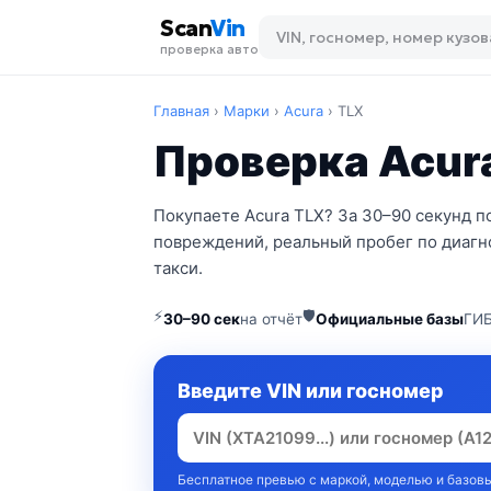
Scan
Vin
проверка авто
Главная
›
Марки
›
Acura
›
TLX
Проверка Acura
Покупаете Acura TLX? За 30–90 секунд п
повреждений, реальный пробег по диагно
такси.
⚡
🛡
30–90 сек
на отчёт
Официальные базы
ГИБ
Введите VIN или госномер
Бесплатное превью с маркой, моделью и базовы