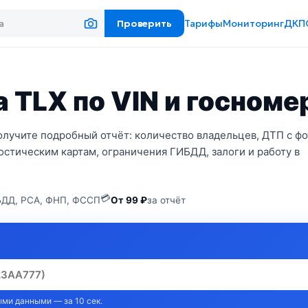
Проверить
Тарифы
Мониторинг
ДКП
 TLX по VIN и госноме
олучите подробный отчёт: количество владельцев, ДТП с фо
стическим картам, ограничения ГИБДД, залоги и работу в
💳
ДД, РСА, ФНП, ФССП
От 99 ₽
за отчёт
ми данными — за 10 сек.