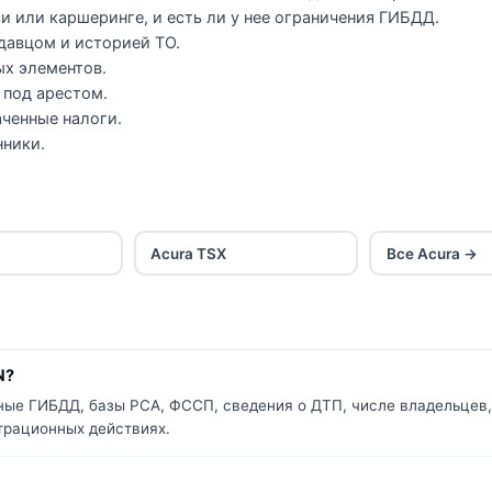
и или каршеринге, и есть ли у нее ограничения ГИБДД.
давцом и историей ТО.
ых элементов.
 под арестом.
ченные налоги.
нники.
Acura TSX
Все Acura →
N?
ные ГИБДД, базы РСА, ФССП, сведения о ДТП, числе владельцев,
страционных действиях.