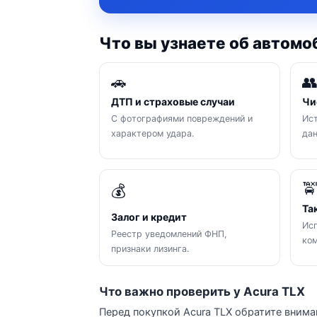
Что вы узнаете об автомо
🚗

ДТП и страховые случаи
Чи
С фотографиями повреждений и
Ист
характером удара.
да

💰
Та
Залог и кредит
Исп
Реестр уведомлений ФНП,
ком
признаки лизинга.
Что важно проверить у Acura TLX
Перед покупкой Acura TLX обратите внима