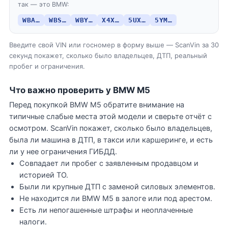
так — это BMW:
WBA…
WBS…
WBY…
X4X…
5UX…
5YM…
Введите свой VIN или госномер в форму выше — ScanVin за 30
секунд покажет, сколько было владельцев, ДТП, реальный
пробег и ограничения.
Что важно проверить у BMW M5
Перед покупкой BMW M5 обратите внимание на
типичные слабые места этой модели и сверьте отчёт с
осмотром. ScanVin покажет, сколько было владельцев,
была ли машина в ДТП, в такси или каршеринге, и есть
ли у нее ограничения ГИБДД.
Совпадает ли пробег с заявленным продавцом и
историей ТО.
Были ли крупные ДТП с заменой силовых элементов.
Не находится ли BMW M5 в залоге или под арестом.
Есть ли непогашенные штрафы и неоплаченные
налоги.