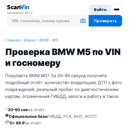
Scan
Vin
Войти
проверка авто
Проверить
Главная
›
Марки
›
BMW
›
M5
Проверка BMW M5 по VIN
и госномеру
Покупаете BMW M5? За 30–90 секунд получите
подробный отчёт: количество владельцев, ДТП с фото
повреждений, реальный пробег по диагностическим
картам, ограничения ГИБДД, залоги и работу в такси.
⚡
30–90 сек
на отчёт
🛡
Официальные базы
ГИБДД, РСА, ФНП, ФССП
💳
От 99 ₽
за отчёт