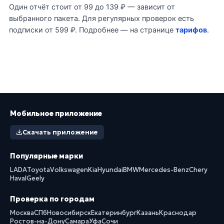
Один отчёт стоит от 99 до 139 ₽ — зависит от
выбранного пакета. Для регулярных проверок есть
подписки от 599 ₽. Подробнее — на странице
тарифов
.
Мобильное приложение
Скачать приложение
Популярные марки
LADA
Toyota
Volkswagen
Kia
Hyundai
BMW
Mercedes-Benz
Chery
Haval
Geely
Проверка по городам
Москва
СПб
Новосибирск
Екатеринбург
Казань
Краснодар
Ростов-на-Дону
Самара
Уфа
Сочи