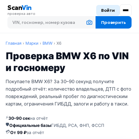
Scan
Vin
Войти
проверка авто
Проверить
Главная
›
Марки
›
BMW
›
X6
Проверка BMW X6 по VIN
и госномеру
Покупаете BMW X6? За 30–90 секунд получите
подробный отчёт: количество владельцев, ДТП с фото
повреждений, реальный пробег по диагностическим
картам, ограничения ГИБДД, залоги и работу в такси.
⚡
30–90 сек
на отчёт
🛡
Официальные базы
ГИБДД, РСА, ФНП, ФССП
💳
От 99 ₽
за отчёт