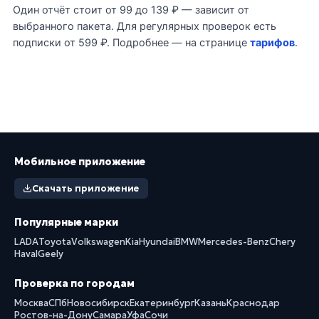
Один отчёт стоит от 99 до 139 ₽ — зависит от
выбранного пакета. Для регулярных проверок есть
подписки от 599 ₽. Подробнее — на странице
тарифов
.
Мобильное приложение
Скачать приложение
Популярные марки
LADA
Toyota
Volkswagen
Kia
Hyundai
BMW
Mercedes-Benz
Chery
Haval
Geely
Проверка по городам
Москва
СПб
Новосибирск
Екатеринбург
Казань
Краснодар
Ростов-на-Дону
Самара
Уфа
Сочи