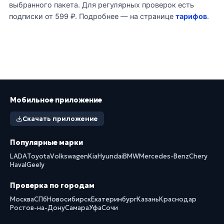
выбранного пакета. Для регулярных проверок есть
подписки от 599 ₽. Подробнее — на странице
тарифов
.
Мобильное приложение
Скачать приложение
Популярные марки
LADA
Toyota
Volkswagen
Kia
Hyundai
BMW
Mercedes-Benz
Chery
Haval
Geely
Проверка по городам
Москва
СПб
Новосибирск
Екатеринбург
Казань
Краснодар
Ростов-на-Дону
Самара
Уфа
Сочи