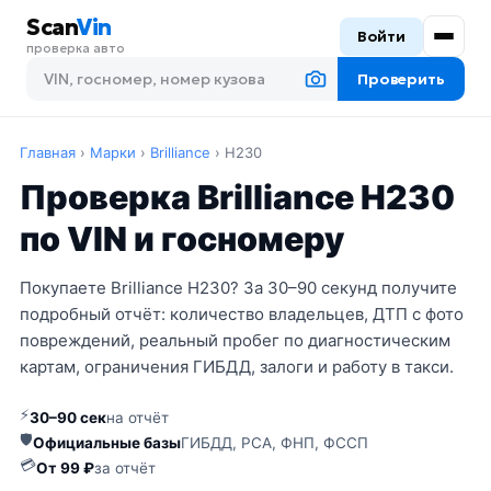
Scan
Vin
Войти
проверка авто
Проверить
Главная
›
Марки
›
Brilliance
›
H230
Проверка Brilliance H230
по VIN и госномеру
Покупаете Brilliance H230? За 30–90 секунд получите
подробный отчёт: количество владельцев, ДТП с фото
повреждений, реальный пробег по диагностическим
картам, ограничения ГИБДД, залоги и работу в такси.
⚡
30–90 сек
на отчёт
🛡
Официальные базы
ГИБДД, РСА, ФНП, ФССП
💳
От 99 ₽
за отчёт