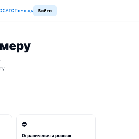
ОСАГО
Помощь
Войти
омеру
с
ту
⛔
Ограничения и розыск