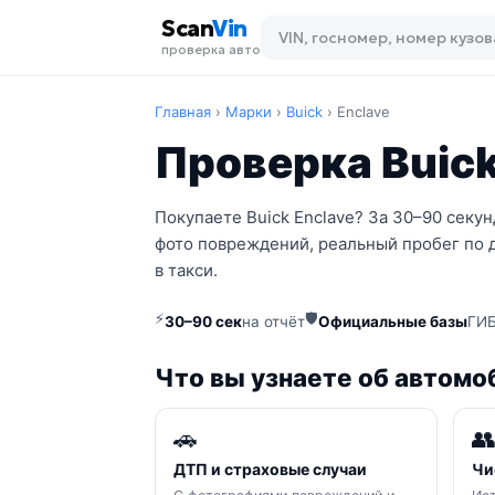
Scan
Vin
проверка авто
Главная
›
Марки
›
Buick
›
Enclave
Проверка Buick
Покупаете Buick Enclave? За 30–90 секу
фото повреждений, реальный пробег по 
в такси.
⚡
🛡
30–90 сек
на отчёт
Официальные базы
ГИБ
Что вы узнаете об автомо
🚗

ДТП и страховые случаи
Чи