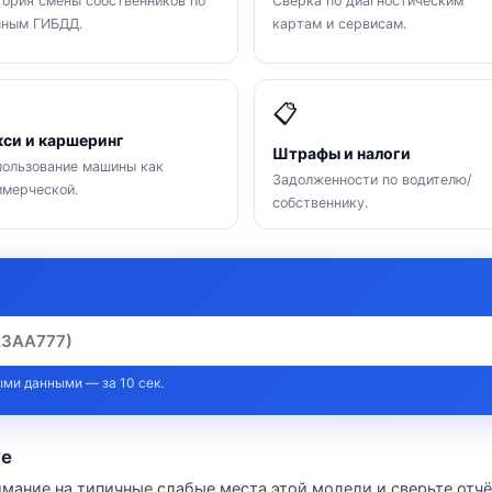
ория смены собственников по
Сверка по диагностическим
нным ГИБДД.
картам и сервисам.

📋
кси и каршеринг
Штрафы и налоги
ользование машины как
Задолженности по водителю/
мерческой.
собственнику.
ми данными — за 10 сек.
ve
имание на типичные слабые места этой модели и сверьте отчё