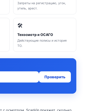
Запреты на регистрацию, угон,
утиль, арест.
🛠
Техосмотр и ОСАГО
Действующие полисы и история
ТО.
Проверить
т с осмотром. ScanVin покажет, сколько