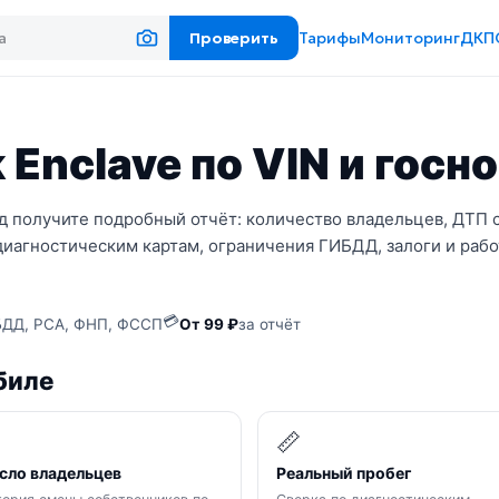
Проверить
Тарифы
Мониторинг
ДКП
 Enclave по VIN и госн
нд получите подробный отчёт: количество владельцев, ДТП 
диагностическим картам, ограничения ГИБДД, залоги и рабо
💳
ДД, РСА, ФНП, ФССП
От 99 ₽
за отчёт
биле

📏
сло владельцев
Реальный пробег