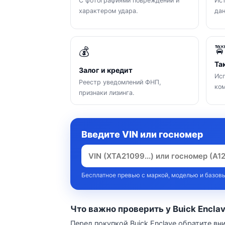
С фотографиями повреждений и
Ист
характером удара.
да

💰
Та
Залог и кредит
Исп
Реестр уведомлений ФНП,
ком
признаки лизинга.
Введите VIN или госномер
Бесплатное превью с маркой, моделью и базовы
Что важно проверить у Buick Encla
Перед покупкой Buick Enclave обратите вн