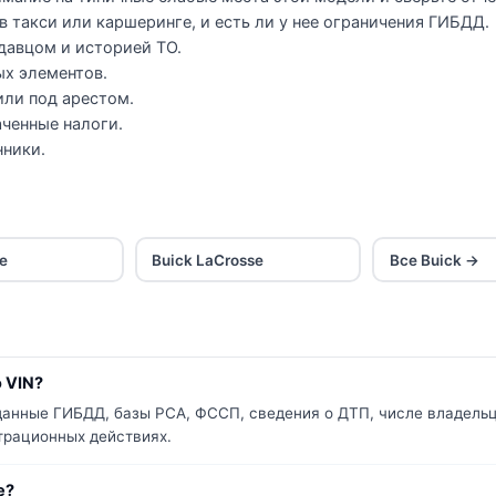
в такси или каршеринге, и есть ли у нее ограничения ГИБДД.
давцом и историей ТО.
ых элементов.
 или под арестом.
ченные налоги.
нники.
re
Buick LaCrosse
Все Buick →
 VIN?
 данные ГИБДД, базы РСА, ФССП, сведения о ДТП, числе владельц
страционных действиях.
e?