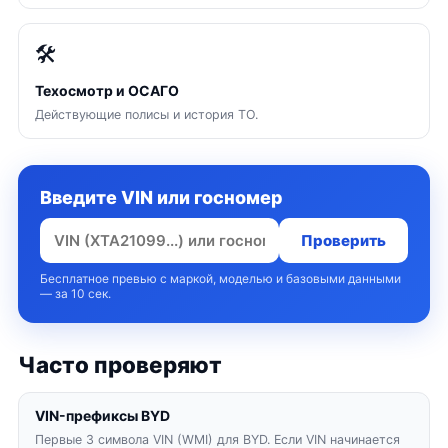
🛠
Техосмотр и ОСАГО
Действующие полисы и история ТО.
Введите VIN или госномер
Проверить
Бесплатное превью с маркой, моделью и базовыми данными
— за 10 сек.
Часто проверяют
VIN-префиксы BYD
Первые 3 символа VIN (WMI) для BYD. Если VIN начинается