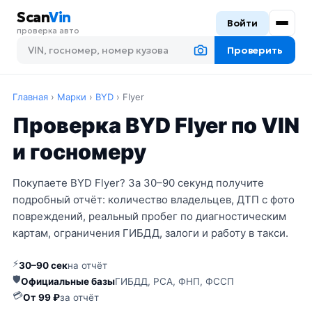
Scan
Vin
Войти
проверка авто
Проверить
Главная
›
Марки
›
BYD
›
Flyer
Проверка BYD Flyer по VIN
и госномеру
Покупаете BYD Flyer? За 30–90 секунд получите
подробный отчёт: количество владельцев, ДТП с фото
повреждений, реальный пробег по диагностическим
картам, ограничения ГИБДД, залоги и работу в такси.
⚡
30–90 сек
на отчёт
🛡
Официальные базы
ГИБДД, РСА, ФНП, ФССП
💳
От 99 ₽
за отчёт