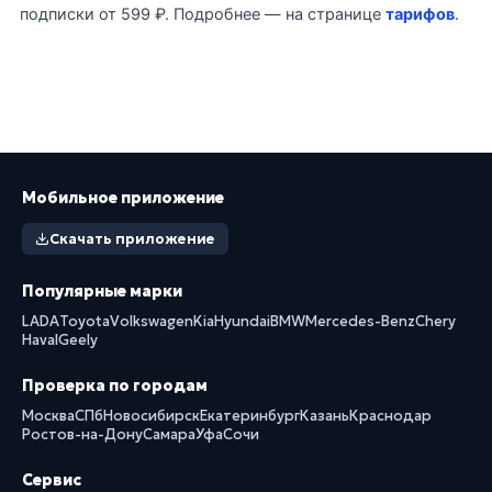
подписки от 599 ₽. Подробнее — на странице
тарифов
.
Мобильное приложение
Скачать приложение
Популярные марки
LADA
Toyota
Volkswagen
Kia
Hyundai
BMW
Mercedes-Benz
Chery
Haval
Geely
Проверка по городам
Москва
СПб
Новосибирск
Екатеринбург
Казань
Краснодар
Ростов-на-Дону
Самара
Уфа
Сочи
Сервис