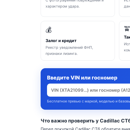
С фотографиями повреждений и
Ист
характером удара.
да

💰
Та
Залог и кредит
Исп
Реестр уведомлений ФНП,
ком
признаки лизинга.
Введите VIN или госномер
Бесплатное превью с маркой, моделью и базовы
Что важно проверить у Cadillac CT
Перед покупкой Cadillac CT6 обратите вни