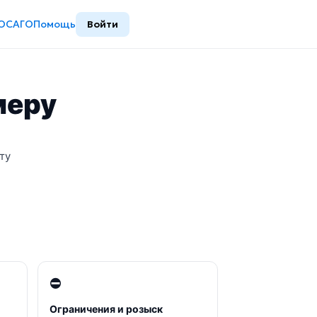
ОСАГО
Помощь
Войти
меру
ту
⛔
Ограничения и розыск