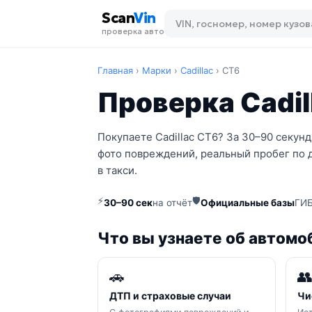
Scan
Vin
проверка авто
Главная
›
Марки
›
Cadillac
›
CT6
Проверка Cadil
Покупаете Cadillac CT6? За 30–90 секун
фото повреждений, реальный пробег по 
в такси.
⚡
🛡
30–90 сек
на отчёт
Официальные базы
ГИБ
Что вы узнаете об автомо
🚗

ДТП и страховые случаи
Чи