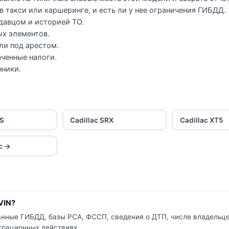
в такси или каршеринге, и есть ли у нее ограничения ГИБДД.
давцом и историей ТО.
ых элементов.
или под арестом.
ченные налоги.
нники.
TS
Cadillac SRX
Cadillac XT5
ac →
VIN?
данные ГИБДД, базы РСА, ФССП, сведения о ДТП, числе владельце
страционных действиях.