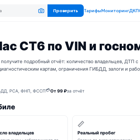
Проверить
Тарифы
Мониторинг
ДКП
lac CT6 по VIN и госно
д получите подробный отчёт: количество владельцев, ДТП с
диагностическим картам, ограничения ГИБДД, залоги и рабо
💳
ДД, РСА, ФНП, ФССП
От 99 ₽
за отчёт
биле

📏
сло владельцев
Реальный пробег