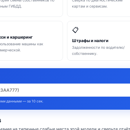
ория смены собственников по
Сверка по диагностическим
нным ГИБДД.
картам и сервисам.

📋
кси и каршеринг
Штрафы и налоги
ользование машины как
Задолженности по водителю/
мерческой.
собственнику.
ми данными — за 10 сек.
6
мание на типичные слабые места этой модели и сверьте отчёт