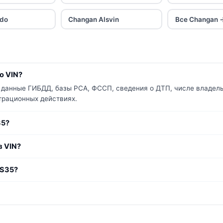
ado
Changan Alsvin
Все Changan 
о VIN?
 данные ГИБДД, базы РСА, ФССП, сведения о ДТП, числе владель
страционных действиях.
35?
з VIN?
CS35?