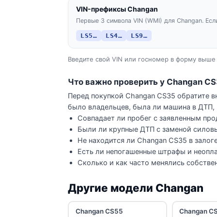
VIN-префиксы Changan
Первые 3 символа VIN (WMI) для Changan. Есл
LS5…
LS4…
LS9…
Введите свой VIN или госномер в форму выше 
Что важно проверить у Changan C
Перед покупкой Changan CS35 обратите вн
было владельцев, была ли машина в ДТП, 
Совпадает ли пробег с заявленным про
Были ли крупные ДТП с заменой силов
Не находится ли Changan CS35 в залоге
Есть ли непогашенные штрафы и неопла
Сколько и как часто менялись собстве
Другие модели Changan
Changan CS55
Changan C