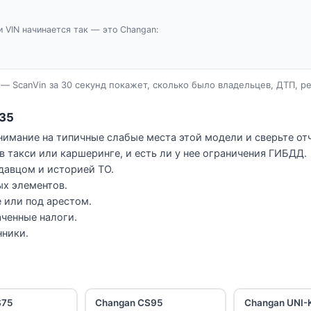
и VIN начинается так — это Changan:
— ScanVin за 30 секунд покажет, сколько было владельцев, ДТП, р
S35
имание на типичные слабые места этой модели и сверьте отч
в такси или каршеринге, и есть ли у нее ограничения ГИБДД.
давцом и историей ТО.
ых элементов.
 или под арестом.
ченные налоги.
нники.
S75
Changan CS95
Changan UNI-