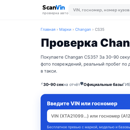
Scan
Vin
проверка авто
Главная
›
Марки
›
Changan
›
CS35
Проверка Chan
Покупаете Changan CS35? За 30–90 секу
фото повреждений, реальный пробег по 
в такси.
⚡
🛡
30–90 сек
на отчёт
Официальные базы
ГИБ
Введите VIN или госномер
Бесплатное превью с маркой, моделью и базовы