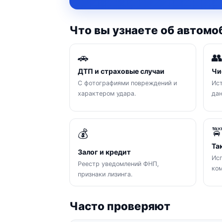
Что вы узнаете об автомо
🚗

ДТП и страховые случаи
Чи
С фотографиями повреждений и
Ист
характером удара.
да

💰
Та
Залог и кредит
Исп
Реестр уведомлений ФНП,
ком
признаки лизинга.
Часто проверяют