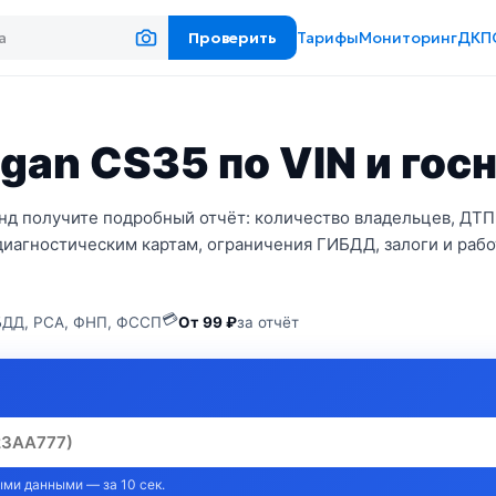
Проверить
Тарифы
Мониторинг
ДКП
gan CS35 по VIN и гос
нд получите подробный отчёт: количество владельцев, ДТП
диагностическим картам, ограничения ГИБДД, залоги и рабо
💳
ДД, РСА, ФНП, ФССП
От 99 ₽
за отчёт
ми данными — за 10 сек.