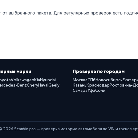
т от выбранного пакета. Для регулярных проверок есть подпи
лярные марки
Проверка по городам
oyota
Volkswagen
Kia
Hyundai
Москва
СПб
Новосибирск
Екатер
ercedes-Benz
Chery
Haval
Geely
Казань
Краснодар
Ростов-на-Д
Самара
Уфа
Сочи
© 2026 ScanVin.pro — проверка истории автомобиля по VIN и госномер