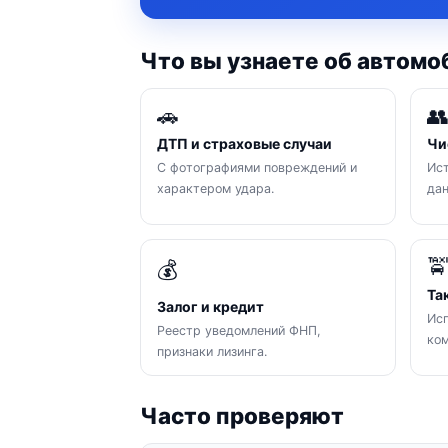
Что вы узнаете об автомо
🚗

ДТП и страховые случаи
Чи
С фотографиями повреждений и
Ист
характером удара.
да

💰
Та
Залог и кредит
Исп
Реестр уведомлений ФНП,
ком
признаки лизинга.
Часто проверяют