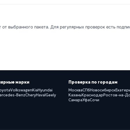
т от выбранного пакета. Для регулярных проверок есть подпи
лярные марки
Проверка по городам
oyota
Volkswagen
Kia
Hyundai
Москва
СПб
Новосибирск
Екатер
ercedes-Benz
Chery
Haval
Geely
Казань
Краснодар
Ростов-на-Д
Самара
Уфа
Сочи