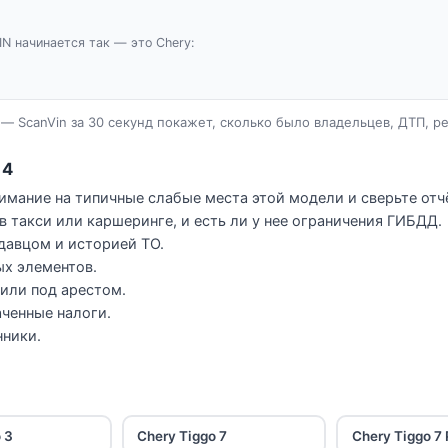
IN начинается так — это Chery:
— ScanVin за 30 секунд покажет, сколько было владельцев, ДТП, р
 4
нимание на типичные слабые места этой модели и сверьте отч
в такси или каршеринге, и есть ли у нее ограничения ГИБДД.
давцом и историей ТО.
ых элементов.
 или под арестом.
ченные налоги.
нники.
 3
Chery Tiggo 7
Chery Tiggo 7 