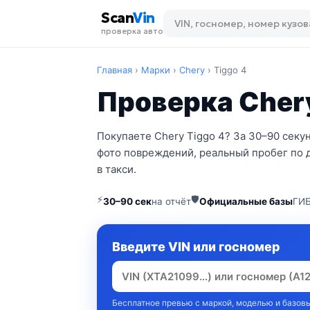
Scan
Vin
проверка авто
Главная
›
Марки
›
Chery
›
Tiggo 4
Проверка Chery
Покупаете Chery Tiggo 4? За 30–90 секу
фото повреждений, реальный пробег по 
в такси.
⚡
🛡
30–90 сек
на отчёт
Официальные базы
ГИБ
Введите VIN или госномер
Бесплатное превью с маркой, моделью и базовы