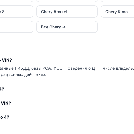
o 8
Chery Amulet
Chery Kimo
Все Chery →
о VIN?
 данные ГИБДД, базы РСА, ФССП, сведения о ДТП, числе владельц
страционных действиях.
4?
 VIN?
o 4?