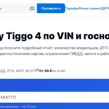
Проверить
Тарифы
Мониторинг
ДКП
 Tiggo 4 по VIN и гос
нд получите подробный отчёт: количество владельцев, ДТП 
диагностическим картам, ограничения ГИБДД, залоги и рабо
💳
ДД, РСА, ФНП, ФССП
От 99 ₽
за отчёт
ми данными — за 10 сек.