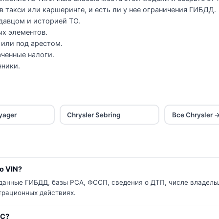
в такси или каршеринге, и есть ли у нее ограничения ГИБДД.
давцом и историей ТО.
ых элементов.
 или под арестом.
ченные налоги.
нники.
yager
Chrysler Sebring
Все Chrysler 
о VIN?
 данные ГИБДД, базы РСА, ФССП, сведения о ДТП, числе владельц
страционных действиях.
0C?