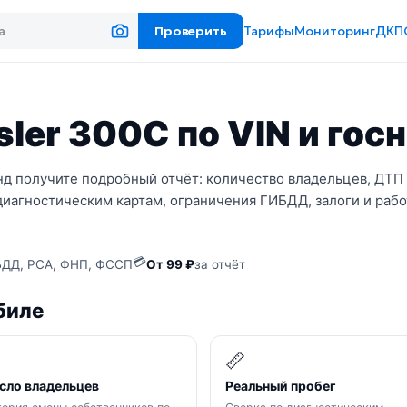
Проверить
Тарифы
Мониторинг
ДКП
ler 300C по VIN и гос
нд получите подробный отчёт: количество владельцев, ДТП 
диагностическим картам, ограничения ГИБДД, залоги и рабо
💳
ДД, РСА, ФНП, ФССП
От 99 ₽
за отчёт
биле

📏
сло владельцев
Реальный пробег