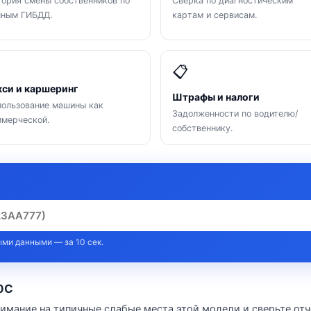
ория смены собственников по
Сверка по диагностическим
нным ГИБДД.
картам и сервисам.

📋
кси и каршеринг
Штрафы и налоги
ользование машины как
Задолженности по водителю/
мерческой.
собственнику.
ми данными — за 10 сек.
00C
нимание на типичные слабые места этой модели и сверьте отч