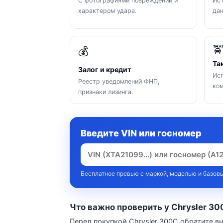
С фотографиями повреждений и
Ист
характером удара.
да

💰
Та
Залог и кредит
Исп
Реестр уведомлений ФНП,
ком
признаки лизинга.
Введите VIN или госномер
Бесплатное превью с маркой, моделью и базовы
Что важно проверить у Chrysler 3
Перед покупкой Chrysler 300C обратите в