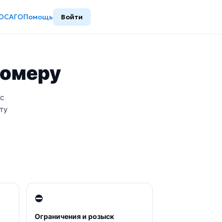
ОСАГО
Помощь
Войти
номеру
с
ту
⛔
Ограничения и розыск