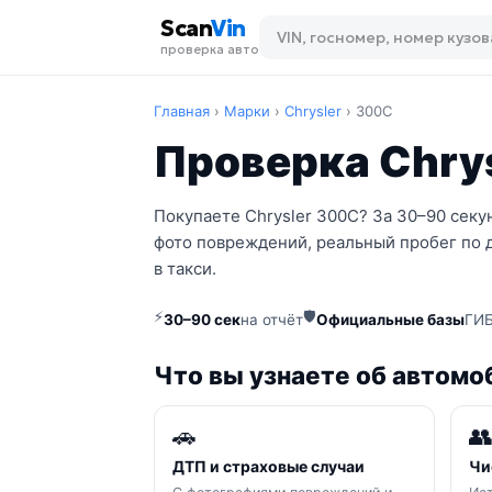
Scan
Vin
проверка авто
Главная
›
Марки
›
Chrysler
›
300C
Проверка Chrys
Покупаете Chrysler 300C? За 30–90 секу
фото повреждений, реальный пробег по 
в такси.
⚡
🛡
30–90 сек
на отчёт
Официальные базы
ГИБ
Что вы узнаете об автомо
🚗

ДТП и страховые случаи
Чи