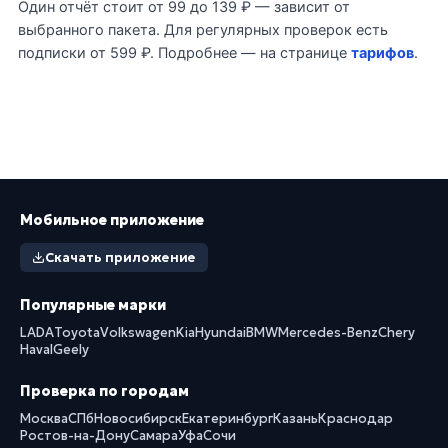
Один отчёт стоит от 99 до 139 ₽ — зависит от
выбранного пакета. Для регулярных проверок есть
подписки от 599 ₽. Подробнее — на странице
тарифов
.
Мобильное приложение
Скачать приложение
Популярные марки
LADA
Toyota
Volkswagen
Kia
Hyundai
BMW
Mercedes-Benz
Chery
Haval
Geely
Проверка по городам
Москва
СПб
Новосибирск
Екатеринбург
Казань
Краснодар
Ростов-на-Дону
Самара
Уфа
Сочи