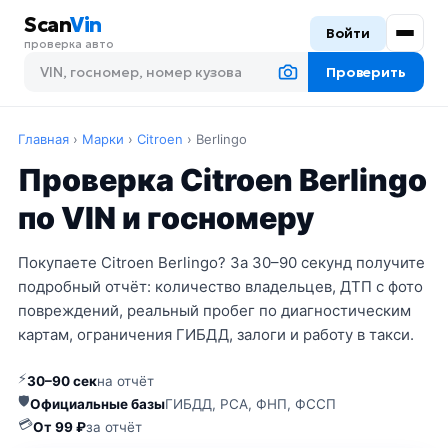
Scan
Vin
Войти
проверка авто
Проверить
Главная
›
Марки
›
Citroen
›
Berlingo
Проверка Citroen Berlingo
по VIN и госномеру
Покупаете Citroen Berlingo? За 30–90 секунд получите
подробный отчёт: количество владельцев, ДТП с фото
повреждений, реальный пробег по диагностическим
картам, ограничения ГИБДД, залоги и работу в такси.
⚡
30–90 сек
на отчёт
🛡
Официальные базы
ГИБДД, РСА, ФНП, ФССП
💳
От 99 ₽
за отчёт