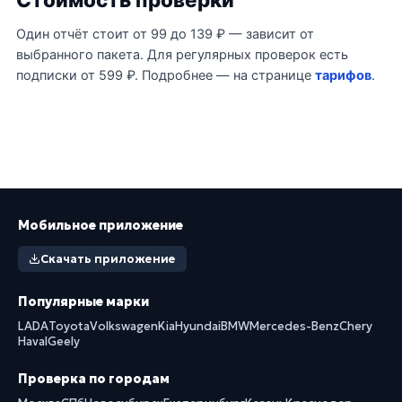
Один отчёт стоит от 99 до 139 ₽ — зависит от
выбранного пакета. Для регулярных проверок есть
подписки от 599 ₽. Подробнее — на странице
тарифов
.
Мобильное приложение
Скачать приложение
Популярные марки
LADA
Toyota
Volkswagen
Kia
Hyundai
BMW
Mercedes-Benz
Chery
Haval
Geely
Проверка по городам