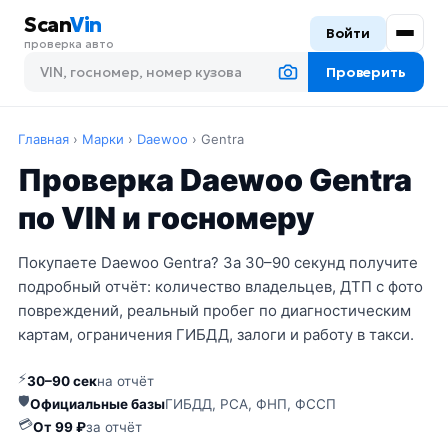
Scan
Vin
Войти
проверка авто
Проверить
Главная
›
Марки
›
Daewoo
›
Gentra
Проверка Daewoo Gentra
по VIN и госномеру
Покупаете Daewoo Gentra? За 30–90 секунд получите
подробный отчёт: количество владельцев, ДТП с фото
повреждений, реальный пробег по диагностическим
картам, ограничения ГИБДД, залоги и работу в такси.
⚡
30–90 сек
на отчёт
🛡
Официальные базы
ГИБДД, РСА, ФНП, ФССП
💳
От 99 ₽
за отчёт