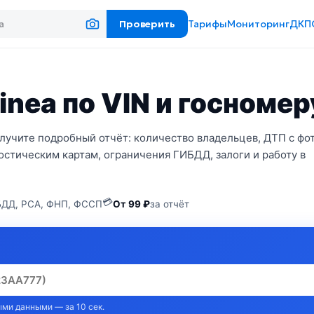
Проверить
Тарифы
Мониторинг
ДКП
inea по VIN и госномер
получите подробный отчёт: количество владельцев, ДТП с фо
стическим картам, ограничения ГИБДД, залоги и работу в
💳
ДД, РСА, ФНП, ФССП
От 99 ₽
за отчёт
ми данными — за 10 сек.