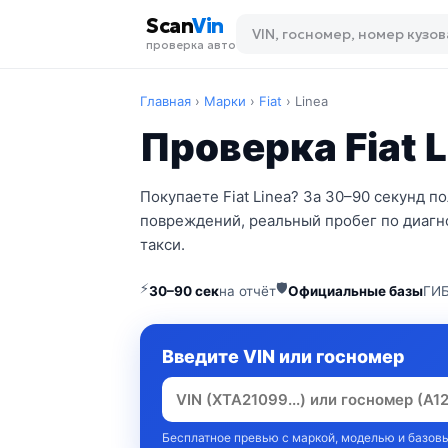
Scan
Vin
проверка авто
Главная
›
Марки
›
Fiat
›
Linea
Проверка Fiat L
Покупаете Fiat Linea? За 30–90 секунд 
повреждений, реальный пробег по диагно
такси.
⚡
🛡
30–90 сек
на отчёт
Официальные базы
ГИБ
Введите VIN или госномер
Бесплатное превью с маркой, моделью и базовы