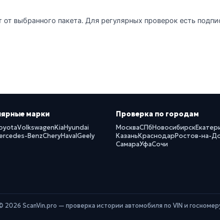
т от выбранного пакета. Для регулярных проверок есть подпи
лярные марки
Проверка по городам
oyota
Volkswagen
Kia
Hyundai
Москва
СПб
Новосибирск
Екатер
ercedes-Benz
Chery
Haval
Geely
Казань
Краснодар
Ростов-на-Д
Самара
Уфа
Сочи
© 2026 ScanVin.pro — проверка истории автомобиля по VIN и госномер