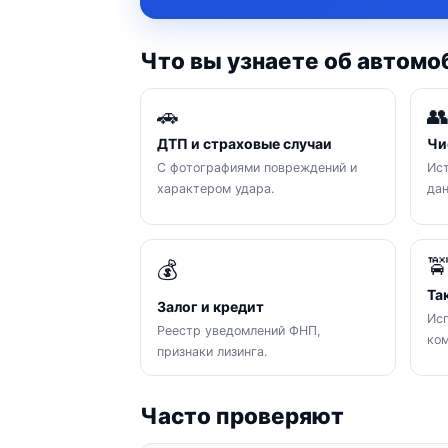
Что вы узнаете об автомо
🚗

ДТП и страховые случаи
Чи
С фотографиями повреждений и
Ист
характером удара.
да

💰
Та
Залог и кредит
Исп
Реестр уведомлений ФНП,
ком
признаки лизинга.
Часто проверяют