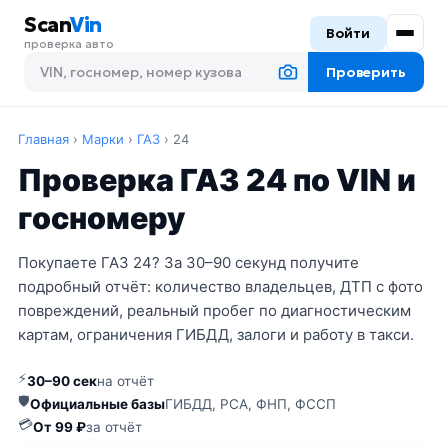
Scan
Vin
Войти
проверка авто
Проверить
Главная
›
Марки
›
ГАЗ
›
24
Проверка ГАЗ 24 по VIN и
госномеру
Покупаете ГАЗ 24? За 30–90 секунд получите
подробный отчёт: количество владельцев, ДТП с фото
повреждений, реальный пробег по диагностическим
картам, ограничения ГИБДД, залоги и работу в такси.
⚡
30–90 сек
на отчёт
🛡
Официальные базы
ГИБДД, РСА, ФНП, ФССП
💳
От 99 ₽
за отчёт