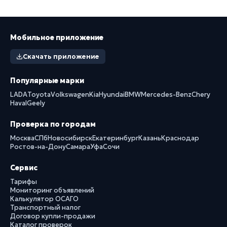
Мобильное приложение
Скачать приложение
Популярные марки
LADA
Toyota
Volkswagen
Kia
Hyundai
BMW
Mercedes-Benz
Chery
Haval
Geely
Проверка по городам
Москва
СПб
Новосибирск
Екатеринбург
Казань
Краснодар
Ростов-на-Дону
Самара
Уфа
Сочи
Сервис
Тарифы
Мониторинг объявлений
Калькулятор ОСАГО
Транспортный налог
Договор купли-продажи
Каталог проверок