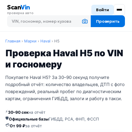
Scan
Vin
Войти
проверка авто
Проверить
Главная
›
Марки
›
Haval
›
H5
Проверка Haval H5 по VIN
и госномеру
Покупаете Haval H5? За 30–90 секунд получите
подробный отчёт: количество владельцев, ДТП с фото
повреждений, реальный пробег по диагностическим
картам, ограничения ГИБДД, залоги и работу в такси.
⚡
30–90 сек
на отчёт
🛡
Официальные базы
ГИБДД, РСА, ФНП, ФССП
💳
От 99 ₽
за отчёт