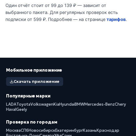
Один отчёт стоит от 99 до 139 ₽ — зависит от
выбранного пакета. Для регулярных проверок есть
подписки от 599 ₽. Подробнее — на странице
тарифов
.
Мобильное приложение
Скачать приложение
Популярные марки
LADA
Toyota
Volkswagen
Kia
Hyundai
BMW
Mercedes-Benz
Chery
Haval
Geely
Проверка по городам
Москва
СПб
Новосибирск
Екатеринбург
Казань
Краснодар
Ростов-на-Дону
Самара
Уфа
Сочи