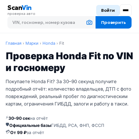
Scan
Vin
Войти
проверка авто
Проверить
Главная
›
Марки
›
Honda
›
Fit
Проверка Honda Fit по VIN
и госномеру
Покупаете Honda Fit? За 30–90 секунд получите
подробный отчёт: количество владельцев, ДТП с фото
повреждений, реальный пробег по диагностическим
картам, ограничения ГИБДД, залоги и работу в такси.
⚡
30–90 сек
на отчёт
🛡
Официальные базы
ГИБДД, РСА, ФНП, ФССП
💳
От 99 ₽
за отчёт