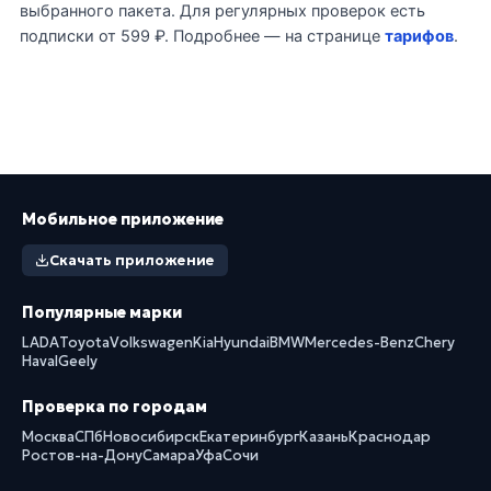
выбранного пакета. Для регулярных проверок есть
подписки от 599 ₽. Подробнее — на странице
тарифов
.
Мобильное приложение
Скачать приложение
Популярные марки
LADA
Toyota
Volkswagen
Kia
Hyundai
BMW
Mercedes-Benz
Chery
Haval
Geely
Проверка по городам
Москва
СПб
Новосибирск
Екатеринбург
Казань
Краснодар
Ростов-на-Дону
Самара
Уфа
Сочи