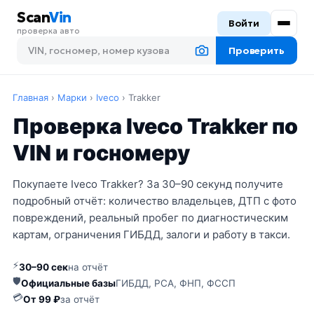
Scan
Vin
Войти
проверка авто
Проверить
Главная
›
Марки
›
Iveco
›
Trakker
Проверка Iveco Trakker по
VIN и госномеру
Покупаете Iveco Trakker? За 30–90 секунд получите
подробный отчёт: количество владельцев, ДТП с фото
повреждений, реальный пробег по диагностическим
картам, ограничения ГИБДД, залоги и работу в такси.
⚡
30–90 сек
на отчёт
🛡
Официальные базы
ГИБДД, РСА, ФНП, ФССП
💳
От 99 ₽
за отчёт