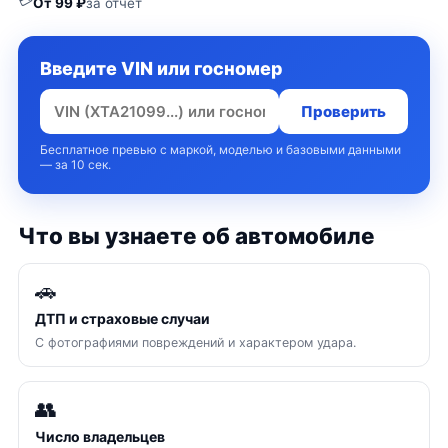
💳
От 99 ₽
за отчёт
Введите VIN или госномер
Проверить
Бесплатное превью с маркой, моделью и базовыми данными
— за 10 сек.
Что вы узнаете об автомобиле
🚗
ДТП и страховые случаи
С фотографиями повреждений и характером удара.
👥
Число владельцев