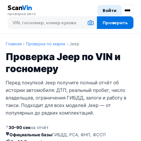
Scan
Vin
Войти
проверка авто
Проверить
Главная
›
Проверка по марке
›
Jeep
Проверка Jeep по VIN и
госномеру
Перед покупкой Jeep получите полный отчёт об
истории автомобиля: ДТП, реальный пробег, число
владельцев, ограничения ГИБДД, залоги и работу в
такси. Подходит для всех моделей Jeep — от
популярных до редких комплектаций.
⚡
30–90 сек
на отчёт
🛡
Официальные базы
ГИБДД, РСА, ФНП, ФССП