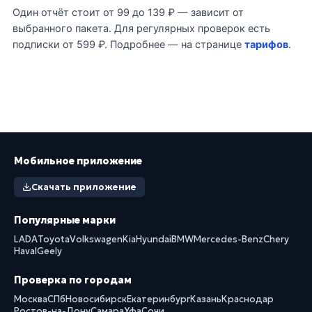
Один отчёт стоит от 99 до 139 ₽ — зависит от
выбранного пакета. Для регулярных проверок есть
подписки от 599 ₽. Подробнее — на странице
тарифов
.
Мобильное приложение
Скачать приложение
Популярные марки
LADA
Toyota
Volkswagen
Kia
Hyundai
BMW
Mercedes-Benz
Chery
Haval
Geely
Проверка по городам
Москва
СПб
Новосибирск
Екатеринбург
Казань
Краснодар
Ростов-на-Дону
Самара
Уфа
Сочи