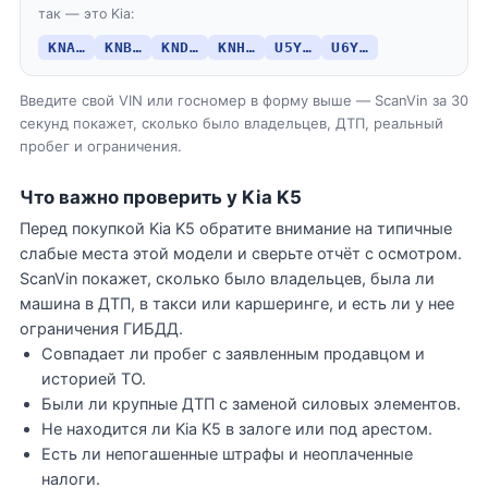
так — это Kia:
KNA…
KNB…
KND…
KNH…
U5Y…
U6Y…
Введите свой VIN или госномер в форму выше — ScanVin за 30
секунд покажет, сколько было владельцев, ДТП, реальный
пробег и ограничения.
Что важно проверить у Kia K5
Перед покупкой Kia K5 обратите внимание на типичные
слабые места этой модели и сверьте отчёт с осмотром.
ScanVin покажет, сколько было владельцев, была ли
машина в ДТП, в такси или каршеринге, и есть ли у нее
ограничения ГИБДД.
Совпадает ли пробег с заявленным продавцом и
историей ТО.
Были ли крупные ДТП с заменой силовых элементов.
Не находится ли Kia K5 в залоге или под арестом.
Есть ли непогашенные штрафы и неоплаченные
налоги.