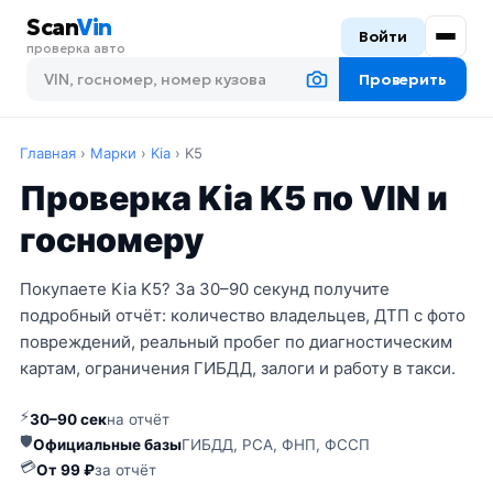
Scan
Vin
Войти
проверка авто
Проверить
Главная
›
Марки
›
Kia
›
K5
Проверка Kia K5 по VIN и
госномеру
Покупаете Kia K5? За 30–90 секунд получите
подробный отчёт: количество владельцев, ДТП с фото
повреждений, реальный пробег по диагностическим
картам, ограничения ГИБДД, залоги и работу в такси.
⚡
30–90 сек
на отчёт
🛡
Официальные базы
ГИБДД, РСА, ФНП, ФССП
💳
От 99 ₽
за отчёт