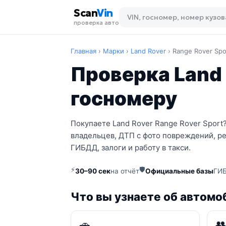
Scan
Vin
проверка авто
Главная
›
Марки
›
Land Rover
›
Range Rover Spo
Проверка Land 
госномеру
Покупаете Land Rover Range Rover Sport
владельцев, ДТП с фото повреждений, р
ГИБДД, залоги и работу в такси.
⚡
🛡
30–90 сек
на отчёт
Официальные базы
ГИБ
Что вы узнаете об автомо
🚗
