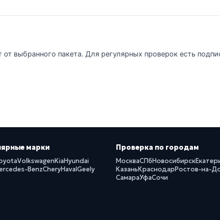
т от выбранного пакета. Для регулярных проверок есть подпи
лярные марки
Проверка по городам
oyota
Volkswagen
Kia
Hyundai
Москва
СПб
Новосибирск
Екатер
ercedes-Benz
Chery
Haval
Geely
Казань
Краснодар
Ростов-на-Д
Самара
Уфа
Сочи