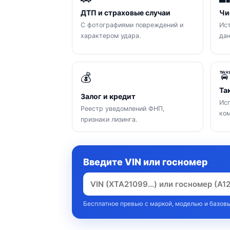
ДТП и страховые случаи
Чи
С фотографиями повреждений и
Ист
характером удара.
да

💰
Та
Залог и кредит
Исп
Реестр уведомлений ФНП,
ком
признаки лизинга.
Введите VIN или госномер
Бесплатное превью с маркой, моделью и базовы