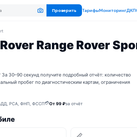
Проверить
Тарифы
Мониторинг
ДКП
rt
Rover Range Rover Spor
? За 30–90 секунд получите подробный отчёт: количество
еальный пробег по диагностическим картам, ограничения
💳
ДД, РСА, ФНП, ФССП
От 99 ₽
за отчёт
биле

📏