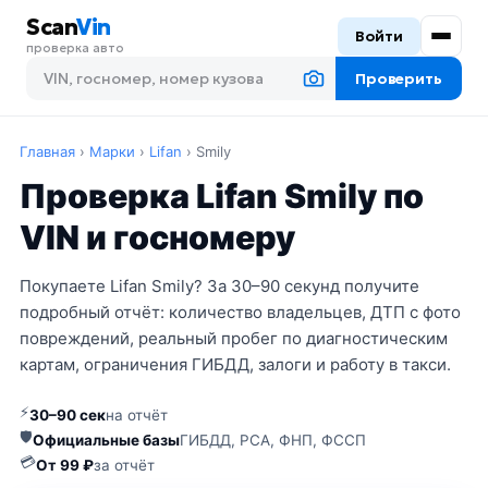
Scan
Vin
Войти
проверка авто
Проверить
Главная
›
Марки
›
Lifan
›
Smily
Проверка Lifan Smily по
VIN и госномеру
Покупаете Lifan Smily? За 30–90 секунд получите
подробный отчёт: количество владельцев, ДТП с фото
повреждений, реальный пробег по диагностическим
картам, ограничения ГИБДД, залоги и работу в такси.
⚡
30–90 сек
на отчёт
🛡
Официальные базы
ГИБДД, РСА, ФНП, ФССП
💳
От 99 ₽
за отчёт