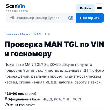
Scan
Vin
Войти
проверка авто
Проверить
Главная
›
Марки
›
MAN
›
TGL
Проверка MAN TGL по VIN
и госномеру
Покупаете MAN TGL? За 30–90 секунд получите
подробный отчёт: количество владельцев, ДТП с фото
повреждений, реальный пробег по диагностическим
картам, ограничения ГИБДД, залоги и работу в такси.
⚡
30–90 сек
на отчёт
🛡
Официальные базы
ГИБДД, РСА, ФНП, ФССП
💳
От 99 ₽
за отчёт