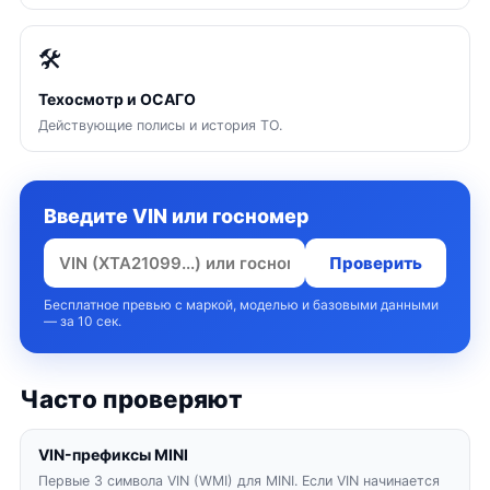
🛠
Техосмотр и ОСАГО
Действующие полисы и история ТО.
Введите VIN или госномер
Проверить
Бесплатное превью с маркой, моделью и базовыми данными
— за 10 сек.
Часто проверяют
VIN-префиксы MINI
Первые 3 символа VIN (WMI) для MINI. Если VIN начинается