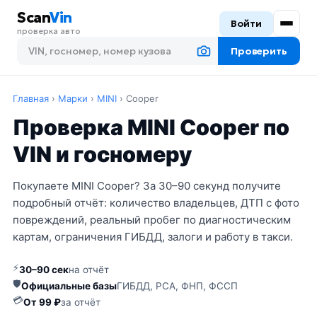
Scan
Vin
Войти
проверка авто
Проверить
Главная
›
Марки
›
MINI
›
Cooper
Проверка MINI Cooper по
VIN и госномеру
Покупаете MINI Cooper? За 30–90 секунд получите
подробный отчёт: количество владельцев, ДТП с фото
повреждений, реальный пробег по диагностическим
картам, ограничения ГИБДД, залоги и работу в такси.
⚡
30–90 сек
на отчёт
🛡
Официальные базы
ГИБДД, РСА, ФНП, ФССП
💳
От 99 ₽
за отчёт