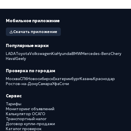
Мобильное приложение
Скачать приложение
Популярные марки
LADA
Toyota
Volkswagen
Kia
Hyundai
BMW
Mercedes-Benz
Chery
Haval
Geely
Проверка по городам
Москва
СПб
Новосибирск
Екатеринбург
Казань
Краснодар
Ростов-на-Дону
Самара
Уфа
Сочи
Сервис
Тарифы
Мониторинг объявлений
Калькулятор ОСАГО
Транспортный налог
Договор купли-продажи
Каталог проверок