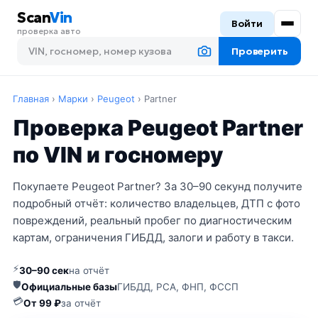
Scan
Vin
Войти
проверка авто
Проверить
Главная
›
Марки
›
Peugeot
›
Partner
Проверка Peugeot Partner
по VIN и госномеру
Покупаете Peugeot Partner? За 30–90 секунд получите
подробный отчёт: количество владельцев, ДТП с фото
повреждений, реальный пробег по диагностическим
картам, ограничения ГИБДД, залоги и работу в такси.
⚡
30–90 сек
на отчёт
🛡
Официальные базы
ГИБДД, РСА, ФНП, ФССП
💳
От 99 ₽
за отчёт