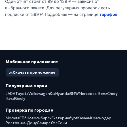
Один отчёт стоит от 99 до 139 ₽ — зависит от
выбранного пакета. Для регулярных проверок есть
подписки от 599 ₽. Подробнее — на странице
тарифов
.
Мобильное приложение
Скачать приложение
Популярные марки
LADA
Toyota
Volkswagen
Kia
Hyundai
BMW
Mercedes-Benz
Chery
Haval
Geely
Проверка по городам
Москва
СПб
Новосибирск
Екатеринбург
Казань
Краснодар
Ростов-на-Дону
Самара
Уфа
Сочи