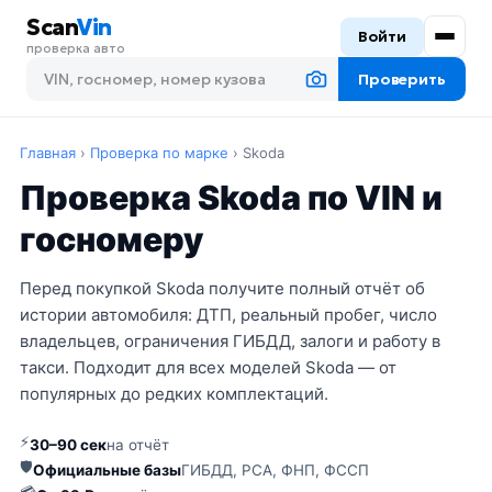
Scan
Vin
Войти
проверка авто
Проверить
Главная
›
Проверка по марке
›
Skoda
Проверка Skoda по VIN и
госномеру
Перед покупкой Skoda получите полный отчёт об
истории автомобиля: ДТП, реальный пробег, число
владельцев, ограничения ГИБДД, залоги и работу в
такси. Подходит для всех моделей Skoda — от
популярных до редких комплектаций.
⚡
30–90 сек
на отчёт
🛡
Официальные базы
ГИБДД, РСА, ФНП, ФССП