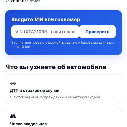
💳
От 99 ₽
за отчёт
Введите VIN или госномер
Проверить
Бесплатное превью с маркой, моделью и базовыми данными
— за 10 сек.
Что вы узнаете об автомобиле
🚗
ДТП и страховые случаи
С фотографиями повреждений и характером удара.
👥
Число владельцев