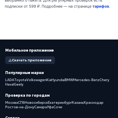
выбранного пакета. Для регулярных проверок есть
подписки от 599 ₽. Подробнее — на странице
тарифов
.
Мобильное приложение
Скачать приложение
Популярные марки
LADA
Toyota
Volkswagen
Kia
Hyundai
BMW
Mercedes-Benz
Chery
Haval
Geely
Проверка по городам
Москва
СПб
Новосибирск
Екатеринбург
Казань
Краснодар
Ростов-на-Дону
Самара
Уфа
Сочи