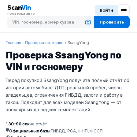
Scan
Vin
Войти
проверка авто
Проверить
Главная
›
Проверка по марке
›
SsangYong
Проверка SsangYong по
VIN и госномеру
Перед покупкой SsangYong получите полный отчёт об
истории автомобиля: ДТП, реальный пробег, число
владельцев, ограничения ГИБДД, залоги и работу в
такси. Подходит для всех моделей SsangYong — от
популярных до редких комплектаций.
⚡
30–90 сек
на отчёт
🛡
Официальные базы
ГИБДД, РСА, ФНП, ФССП