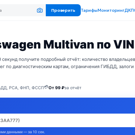
Проверить
Тарифы
Мониторинг
ДКП
wagen Multivan по VIN
0 секунд получите подробный отчёт: количество владельцев
ег по диагностическим картам, ограничения ГИБДД, залоги
💳
ДД, РСА, ФНП, ФССП
От 99 ₽
за отчёт
ми данными — за 10 сек.