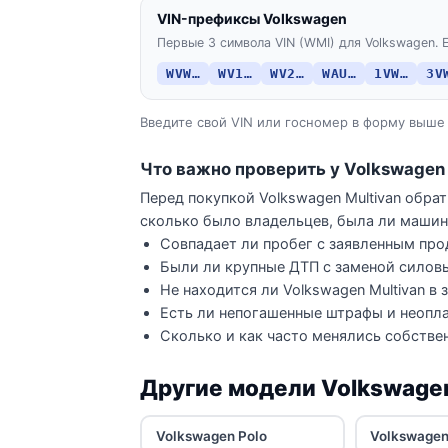
VIN-префиксы Volkswagen
Первые 3 символа VIN (WMI) для Volkswagen. Е
WVW…
WV1…
WV2…
WAU…
1VW…
3V
Введите свой VIN или госномер в форму выше 
Что важно проверить у Volkswagen 
Перед покупкой Volkswagen Multivan обра
сколько было владельцев, была ли машина
Совпадает ли пробег с заявленным про
Были ли крупные ДТП с заменой силов
Не находится ли Volkswagen Multivan в 
Есть ли непогашенные штрафы и неопла
Сколько и как часто менялись собстве
Другие модели Volkswage
Volkswagen Polo
Volkswagen