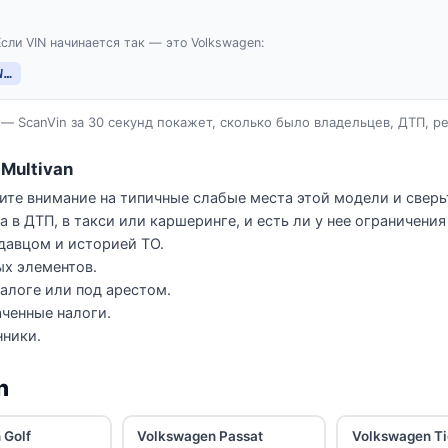
сли VIN начинается так — это Volkswagen:
W…
— ScanVin за 30 секунд покажет, сколько было владельцев, ДТП, р
Multivan
тите внимание на типичные слабые места этой модели и сверьт
 в ДТП, в такси или каршеринге, и есть ли у нее ограничени
давцом и историей ТО.
ых элементов.
залоге или под арестом.
ченные налоги.
нники.
n
 Golf
Volkswagen Passat
Volkswagen T