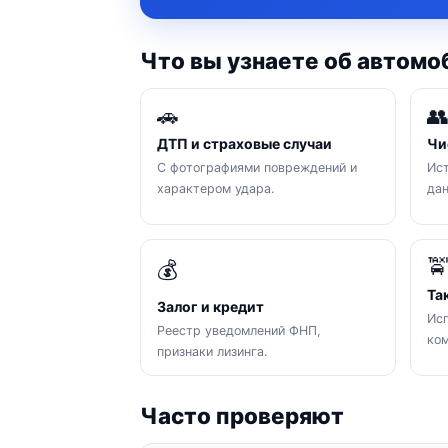
Что вы узнаете об автомо
🚗

ДТП и страховые случаи
Чи
С фотографиями повреждений и
Ист
характером удара.
да

💰
Та
Залог и кредит
Исп
Реестр уведомлений ФНП,
ком
признаки лизинга.
Часто проверяют