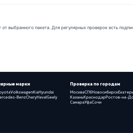
т от выбранного пакета. Для регулярных проверок есть подпи
лярные марки
Проверка по городам
oyota
Volkswagen
Kia
Hyundai
Москва
СПб
Новосибирск
Екатер
ercedes-Benz
Chery
Haval
Geely
Казань
Краснодар
Ростов-на-Д
Самара
Уфа
Сочи