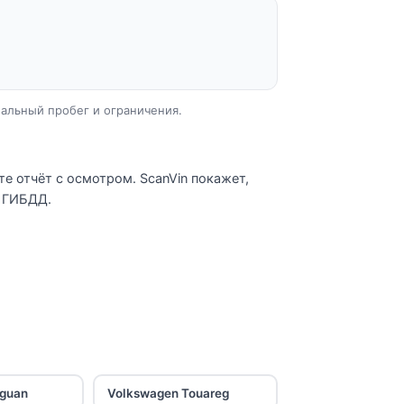
еальный пробег и ограничения.
е отчёт с осмотром. ScanVin покажет,
я ГИБДД.
iguan
Volkswagen Touareg