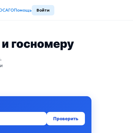
ОСАГО
Помощь
Войти
 и госномеру
,
 и
Проверить