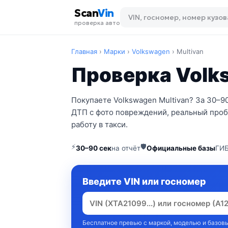
Scan
Vin
проверка авто
Главная
›
Марки
›
Volkswagen
›
Multivan
Проверка Volks
Покупаете Volkswagen Multivan? За 30–9
ДТП с фото повреждений, реальный проб
работу в такси.
⚡
🛡
30–90 сек
на отчёт
Официальные базы
ГИБ
Введите VIN или госномер
Бесплатное превью с маркой, моделью и базовы