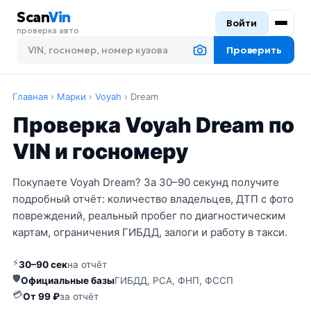
Scan
Vin
Войти
проверка авто
Проверить
Главная
›
Марки
›
Voyah
›
Dream
Проверка Voyah Dream по
VIN и госномеру
Покупаете Voyah Dream? За 30–90 секунд получите
подробный отчёт: количество владельцев, ДТП с фото
повреждений, реальный пробег по диагностическим
картам, ограничения ГИБДД, залоги и работу в такси.
⚡
30–90 сек
на отчёт
🛡
Официальные базы
ГИБДД, РСА, ФНП, ФССП
💳
От 99 ₽
за отчёт