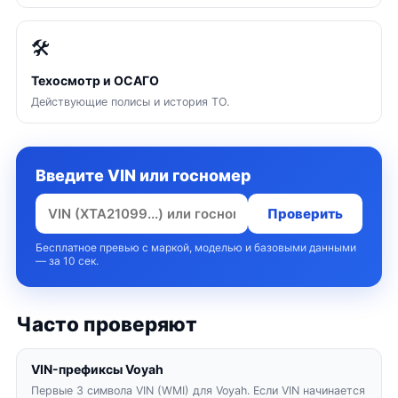
🛠
Техосмотр и ОСАГО
Действующие полисы и история ТО.
Введите VIN или госномер
Проверить
Бесплатное превью с маркой, моделью и базовыми данными
— за 10 сек.
Часто проверяют
VIN-префиксы Voyah
Первые 3 символа VIN (WMI) для Voyah. Если VIN начинается