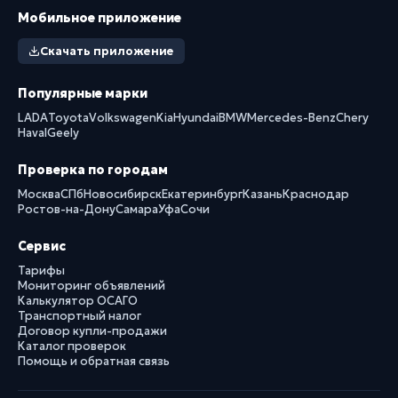
Мобильное приложение
Скачать приложение
Популярные марки
LADA
Toyota
Volkswagen
Kia
Hyundai
BMW
Mercedes-Benz
Chery
Haval
Geely
Проверка по городам
Москва
СПб
Новосибирск
Екатеринбург
Казань
Краснодар
Ростов-на-Дону
Самара
Уфа
Сочи
Сервис
Тарифы
Мониторинг объявлений
Калькулятор ОСАГО
Транспортный налог
Договор купли-продажи
Каталог проверок
Помощь и обратная связь