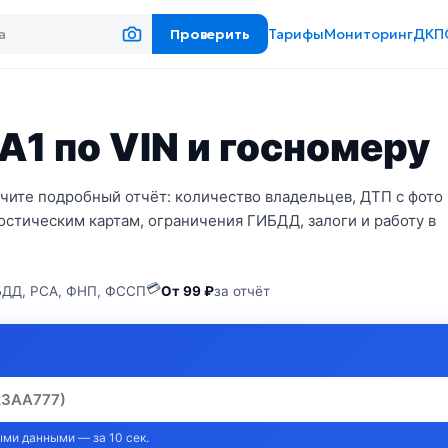
Проверить
Тарифы
Мониторинг
ДКП
A1 по VIN и госномеру
учите подробный отчёт: количество владельцев, ДТП с фото
стическим картам, ограничения ГИБДД, залоги и работу в
💳
ДД, РСА, ФНП, ФССП
От 99 ₽
за отчёт
ми данными — за 10 сек.