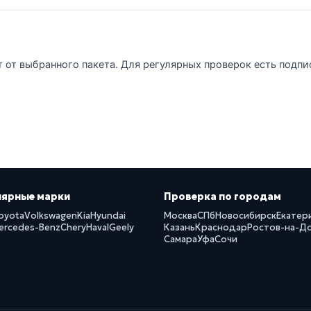
т от выбранного пакета. Для регулярных проверок есть подпи
лярные марки
Проверка по городам
oyota
Volkswagen
Kia
Hyundai
Москва
СПб
Новосибирск
Екатер
ercedes-Benz
Chery
Haval
Geely
Казань
Краснодар
Ростов-на-Д
Самара
Уфа
Сочи