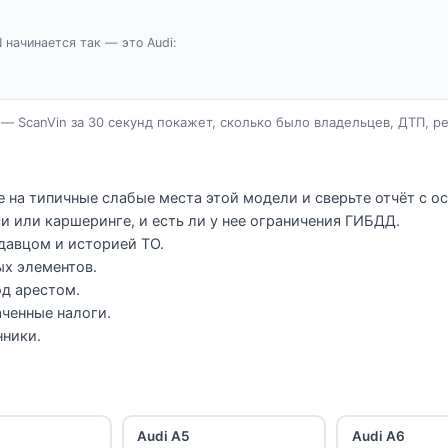
N начинается так — это Audi:
— ScanVin за 30 секунд покажет, сколько было владельцев, ДТП, р
е на типичные слабые места этой модели и сверьте отчёт с о
и или каршеринге, и есть ли у нее ограничения ГИБДД.
давцом и историей ТО.
ых элементов.
од арестом.
ченные налоги.
нники.
Audi A5
Audi A6