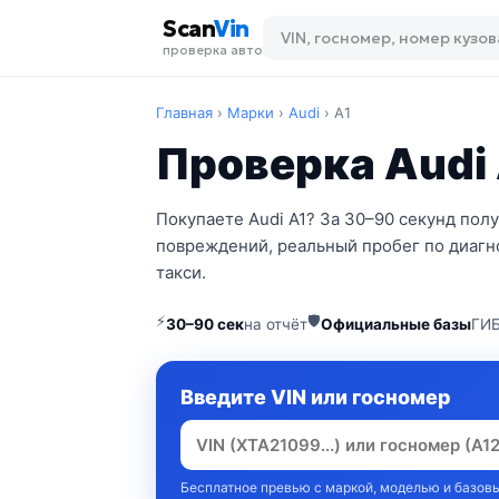
Scan
Vin
проверка авто
Главная
›
Марки
›
Audi
›
A1
Проверка Audi 
Покупаете Audi A1? За 30–90 секунд пол
повреждений, реальный пробег по диагно
такси.
⚡
🛡
30–90 сек
на отчёт
Официальные базы
ГИБ
Введите VIN или госномер
Бесплатное превью с маркой, моделью и базовы