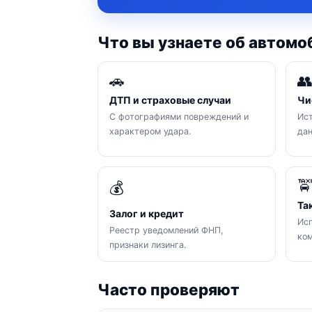
Что вы узнаете об автомо
🚗

ДТП и страховые случаи
Чи
С фотографиями повреждений и
Ист
характером удара.
да

💰
Та
Залог и кредит
Исп
Реестр уведомлений ФНП,
ком
признаки лизинга.
Часто проверяют