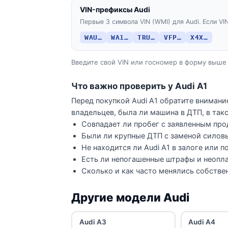
VIN-префиксы Audi
Первые 3 символа VIN (WMI) для Audi. Если VI
WAU…
WA1…
TRU…
VFP…
X4X…
Введите свой VIN или госномер в форму выше 
Что важно проверить у Audi A1
Перед покупкой Audi A1 обратите внимани
владельцев, была ли машина в ДТП, в такс
Совпадает ли пробег с заявленным про
Были ли крупные ДТП с заменой силов
Не находится ли Audi A1 в залоге или п
Есть ли непогашенные штрафы и неопла
Сколько и как часто менялись собстве
Другие модели Audi
Audi A3
Audi A4