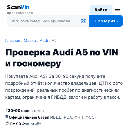
Scan
Vin
Войти
проверка авто
Проверить
Главная
›
Марки
›
Audi
›
A5
Проверка Audi A5 по VIN
и госномеру
Покупаете Audi A5? За 30–90 секунд получите
подробный отчёт: количество владельцев, ДТП с фото
повреждений, реальный пробег по диагностическим
картам, ограничения ГИБДД, залоги и работу в такси.
⚡
30–90 сек
на отчёт
🛡
Официальные базы
ГИБДД, РСА, ФНП, ФССП
💳
От 99 ₽
за отчёт