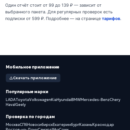
Один отчёт стоит от 99 до 139 ₽ — зависит от
выбранного пакета. Для регулярных проверок есть
подписки от 599 ₽. Подробнее — на странице
тарифов
.
Мобильное приложение
Скачать приложение
Популярные марки
LADA
Toyota
Volkswagen
Kia
Hyundai
BMW
Mercedes-Benz
Chery
Haval
Geely
Проверка по городам
Москва
СПб
Новосибирск
Екатеринбург
Казань
Краснодар
Ростов-на-Дону
Самара
Уфа
Сочи