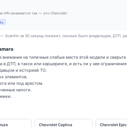
и VIN начинается так — это Chevrolet:
A…
— ScanVin за 30 секунд покажет, сколько было владельцев, ДТП, р
Camaro
е внимание на типичные слабые места этой модели и сверьте 
 в ДТП, в такси или каршеринге, и есть ли у нее ограничени
давцом и историей ТО.
ых элементов.
логе или под арестом.
ченные налоги.
нники.
Cruze
Chevrolet Captiva
Chevrolet Epi