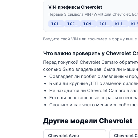
VIN-префиксы Chevrolet
Первые 3 символа VIN (WMI) для Chevrolet. Есл
1G1…
1GC…
1GN…
2G1…
KL1…
KL
Введите свой VIN или госномер в форму выше 
Что важно проверить у Chevrolet 
Перед покупкой Chevrolet Camaro обратит
сколько было владельцев, была ли машина
Совпадает ли пробег с заявленным про
Были ли крупные ДТП с заменой силов
Не находится ли Chevrolet Camaro в за
Есть ли непогашенные штрафы и неопла
Сколько и как часто менялись собстве
Другие модели Chevrolet
Chevrolet Aveo
Chevrolet 