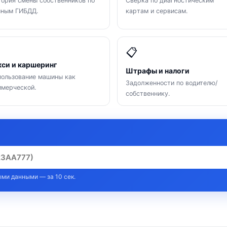
ория смены собственников по
Сверка по диагностическим
нным ГИБДД.
картам и сервисам.

📋
кси и каршеринг
Штрафы и налоги
ользование машины как
Задолженности по водителю/
мерческой.
собственнику.
ми данными — за 10 сек.