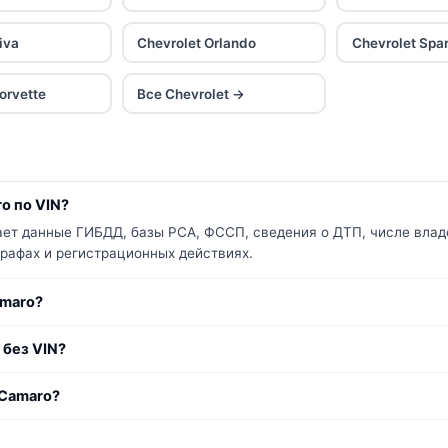
iva
Chevrolet Orlando
Chevrolet Spa
orvette
Все Chevrolet →
o по VIN?
ает данные ГИБДД, базы РСА, ФССП, сведения о ДТП, числе владе
трафах и регистрационных действиях.
amaro?
 без VIN?
 Camaro?