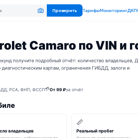
Проверить
Тарифы
Мониторинг
ДКП
olet Camaro по VIN и 
екунд получите подробный отчёт: количество владельцев, 
 диагностическим картам, ограничения ГИБДД, залоги и
💳
ДД, РСА, ФНП, ФССП
От 99 ₽
за отчёт
биле

📏
сло владельцев
Реальный пробег