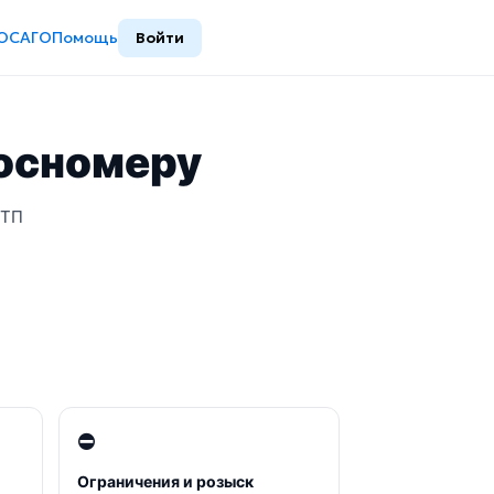
ОСАГО
Помощь
Войти
госномеру
ДТП
⛔
Ограничения и розыск