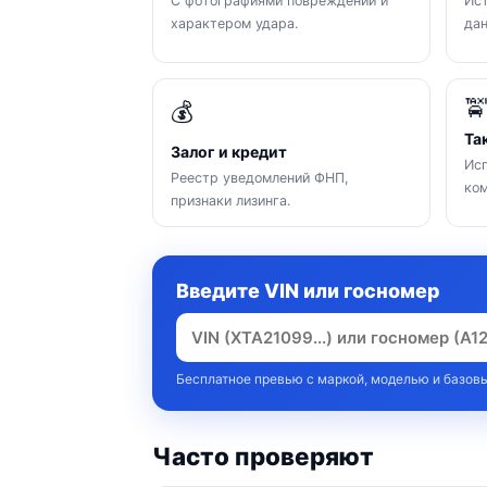
С фотографиями повреждений и
Ист
характером удара.
да

💰
Та
Залог и кредит
Исп
Реестр уведомлений ФНП,
ком
признаки лизинга.
Введите VIN или госномер
Бесплатное превью с маркой, моделью и базовы
Часто проверяют