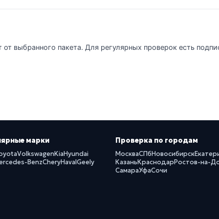
т от выбранного пакета. Для регулярных проверок есть подпи
лярные марки
Проверка по городам
oyota
Volkswagen
Kia
Hyundai
Москва
СПб
Новосибирск
Екатер
ercedes-Benz
Chery
Haval
Geely
Казань
Краснодар
Ростов-на-Д
Самара
Уфа
Сочи