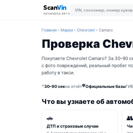
Scan
Vin
проверка авто
Главная
›
Марки
›
Chevrolet
›
Camaro
Проверка Chevr
Покупаете Chevrolet Camaro? За 30–90 с
с фото повреждений, реальный пробег по
работу в такси.
⚡
🛡
30–90 сек
на отчёт
Официальные базы
ГИБ
Что вы узнаете об автомо
🚗

ДТП и страховые случаи
Чи