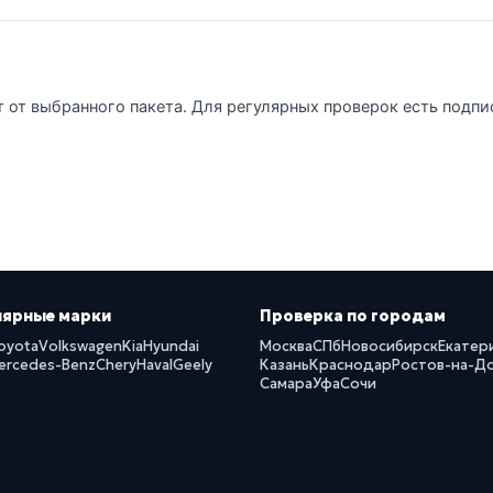
т от выбранного пакета. Для регулярных проверок есть подпи
лярные марки
Проверка по городам
oyota
Volkswagen
Kia
Hyundai
Москва
СПб
Новосибирск
Екатер
ercedes-Benz
Chery
Haval
Geely
Казань
Краснодар
Ростов-на-Д
Самара
Уфа
Сочи