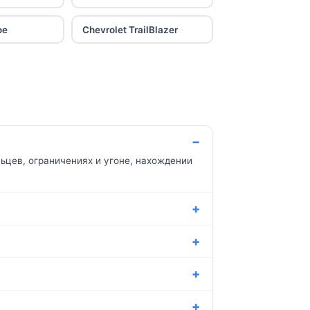
oe
Chevrolet TrailBlazer
ьцев, ограничениях и угоне, нахождении