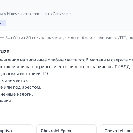
и VIN начинается так — это Chevrolet:
A…
— ScanVin за 30 секунд покажет, сколько было владельцев, ДТП, р
ruze
 внимание на типичные слабые места этой модели и сверьте от
в такси или каршеринге, и есть ли у нее ограничения ГИБДД.
давцом и историей ТО.
ых элементов.
ге или под арестом.
ченные налоги.
нники.
aptiva
Chevrolet Epica
Chevrolet Lace