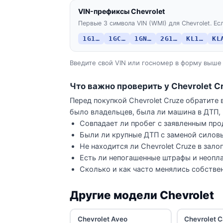
VIN-префиксы Chevrolet
Первые 3 символа VIN (WMI) для Chevrolet. Есл
1G1…
1GC…
1GN…
2G1…
KL1…
KL
Введите свой VIN или госномер в форму выше 
Что важно проверить у Chevrolet C
Перед покупкой Chevrolet Cruze обратите
было владельцев, была ли машина в ДТП, 
Совпадает ли пробег с заявленным про
Были ли крупные ДТП с заменой силов
Не находится ли Chevrolet Cruze в зало
Есть ли непогашенные штрафы и неопла
Сколько и как часто менялись собстве
Другие модели Chevrolet
Chevrolet Aveo
Chevrolet C