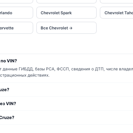
rlando
Chevrolet Spark
Chevrolet Tah
orvette
Все Chevrolet →
 по VIN?
ет данные ГИБДД, базы РСА, ФССП, сведения о ДТП, числе владел
гистрационных действиях.
uze?
ез VIN?
Cruze?