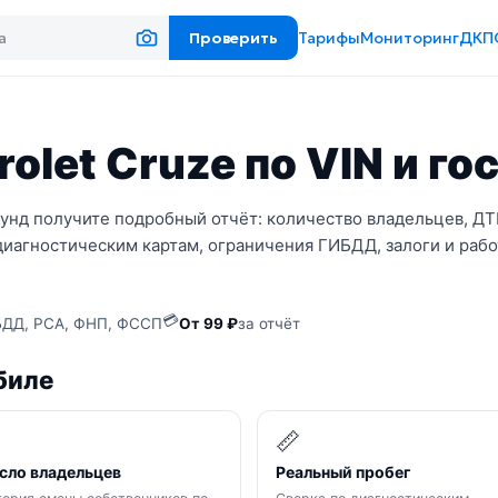
Проверить
Тарифы
Мониторинг
ДКП
olet Cruze по VIN и г
кунд получите подробный отчёт: количество владельцев, ДТ
диагностическим картам, ограничения ГИБДД, залоги и рабо
💳
ДД, РСА, ФНП, ФССП
От 99 ₽
за отчёт
биле

📏
сло владельцев
Реальный пробег