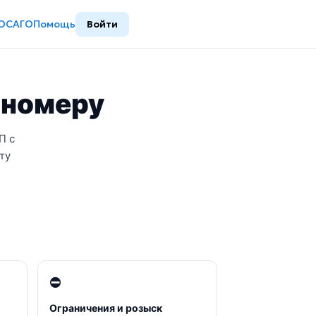
ОСАГО
Помощь
Войти
осномеру
П с
ту
⛔
Ограничения и розыск