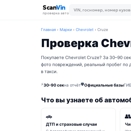
Scan
Vin
проверка авто
Главная
›
Марки
›
Chevrolet
›
Cruze
Проверка Chevr
Покупаете Chevrolet Cruze? За 30–90 се
фото повреждений, реальный пробег по 
в такси.
⚡
🛡
30–90 сек
на отчёт
Официальные базы
ГИБ
Что вы узнаете об автомо
🚗

ДТП и страховые случаи
Чи