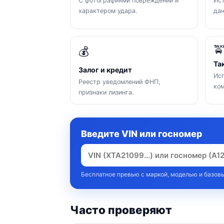
С фотографиями повреждений и
Ист
характером удара.
да

💰
Та
Залог и кредит
Исп
Реестр уведомлений ФНП,
ком
признаки лизинга.
Введите VIN или госномер
Бесплатное превью с маркой, моделью и базовы
Часто проверяют