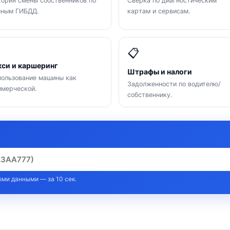
ория смены собственников по
Сверка по диагностическим
нным ГИБДД.
картам и сервисам.

📋
кси и каршеринг
Штрафы и налоги
ользование машины как
Задолженности по водителю/
мерческой.
собственнику.
ми данными — за 10 сек.