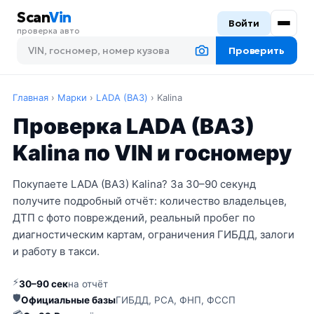
Scan
Vin
Войти
проверка авто
Проверить
Главная
›
Марки
›
LADA (ВАЗ)
›
Kalina
Проверка LADA (ВАЗ)
Kalina по VIN и госномеру
Покупаете LADA (ВАЗ) Kalina? За 30–90 секунд
получите подробный отчёт: количество владельцев,
ДТП с фото повреждений, реальный пробег по
диагностическим картам, ограничения ГИБДД, залоги
и работу в такси.
⚡
30–90 сек
на отчёт
🛡
Официальные базы
ГИБДД, РСА, ФНП, ФССП