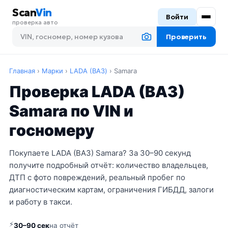
Scan
Vin
Войти
проверка авто
Проверить
Главная
›
Марки
›
LADA (ВАЗ)
›
Samara
Проверка LADA (ВАЗ)
Samara по VIN и
госномеру
Покупаете LADA (ВАЗ) Samara? За 30–90 секунд
получите подробный отчёт: количество владельцев,
ДТП с фото повреждений, реальный пробег по
диагностическим картам, ограничения ГИБДД, залоги
и работу в такси.
⚡
30–90 сек
на отчёт