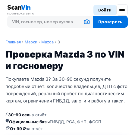
Scan
Vin
Войти
проверка авто
Проверить
Главная
›
Марки
›
Mazda
›
3
Проверка Mazda 3 по VIN
и госномеру
Покупаете Mazda 3? За 30–90 секунд получите
подробный отчёт: количество владельцев, ДТП с фото
повреждений, реальный пробег по диагностическим
картам, ограничения ГИБДД, залоги и работу в такси.
⚡
30–90 сек
на отчёт
🛡
Официальные базы
ГИБДД, РСА, ФНП, ФССП
💳
От 99 ₽
за отчёт