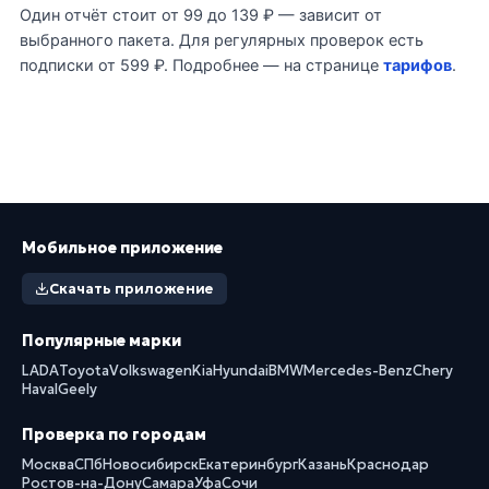
Один отчёт стоит от 99 до 139 ₽ — зависит от
выбранного пакета. Для регулярных проверок есть
подписки от 599 ₽. Подробнее — на странице
тарифов
.
Мобильное приложение
Скачать приложение
Популярные марки
LADA
Toyota
Volkswagen
Kia
Hyundai
BMW
Mercedes-Benz
Chery
Haval
Geely
Проверка по городам
Москва
СПб
Новосибирск
Екатеринбург
Казань
Краснодар
Ростов-на-Дону
Самара
Уфа
Сочи