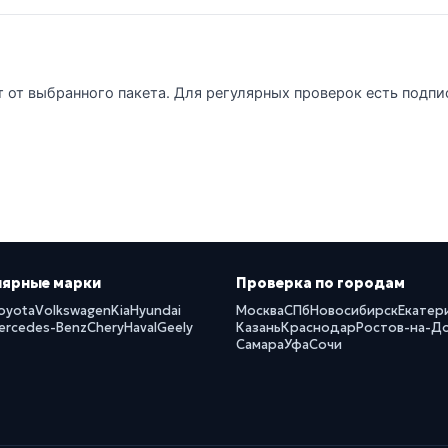
т от выбранного пакета. Для регулярных проверок есть подпи
лярные марки
Проверка по городам
oyota
Volkswagen
Kia
Hyundai
Москва
СПб
Новосибирск
Екатер
ercedes-Benz
Chery
Haval
Geely
Казань
Краснодар
Ростов-на-Д
Самара
Уфа
Сочи