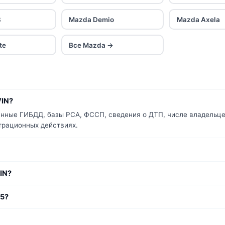
8
Mazda Demio
Mazda Axela
te
Все Mazda →
VIN?
анные ГИБДД, базы РСА, ФССП, сведения о ДТП, числе владельцев
страционных действиях.
IN?
-5?