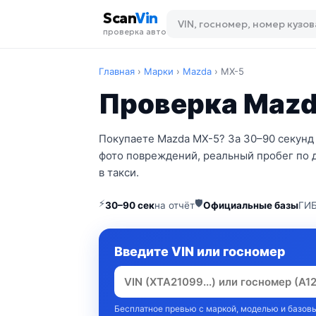
Scan
Vin
проверка авто
Главная
›
Марки
›
Mazda
›
MX-5
Проверка Mazda
Покупаете Mazda MX-5? За 30–90 секунд
фото повреждений, реальный пробег по 
в такси.
⚡
🛡
30–90 сек
на отчёт
Официальные базы
ГИБ
Введите VIN или госномер
Бесплатное превью с маркой, моделью и базовы