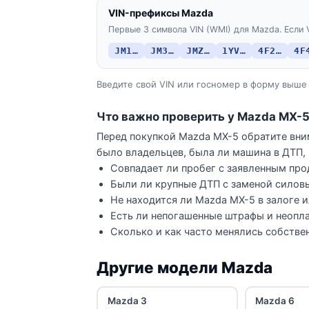
VIN-префиксы Mazda
Первые 3 символа VIN (WMI) для Mazda. Если 
JM1…
JM3…
JMZ…
1YV…
4F2…
4F
Введите свой VIN или госномер в форму выше 
Что важно проверить у Mazda MX-
Перед покупкой Mazda MX-5 обратите вним
было владельцев, была ли машина в ДТП, 
Совпадает ли пробег с заявленным про
Были ли крупные ДТП с заменой силов
Не находится ли Mazda MX-5 в залоге и
Есть ли непогашенные штрафы и неопла
Сколько и как часто менялись собстве
Другие модели Mazda
Mazda 3
Mazda 6