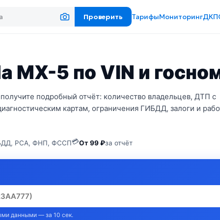
Проверить
Тарифы
Мониторинг
ДКП
 MX-5 по VIN и госно
 получите подробный отчёт: количество владельцев, ДТП с
диагностическим картам, ограничения ГИБДД, залоги и рабо
💳
ДД, РСА, ФНП, ФССП
От 99 ₽
за отчёт
ми данными — за 10 сек.