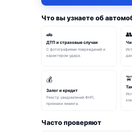
Что вы узнаете об автомо
🚗

ДТП и страховые случаи
Чи
С фотографиями повреждений и
Ист
характером удара.
да

💰
Та
Залог и кредит
Исп
Реестр уведомлений ФНП,
ком
признаки лизинга.
Часто проверяют