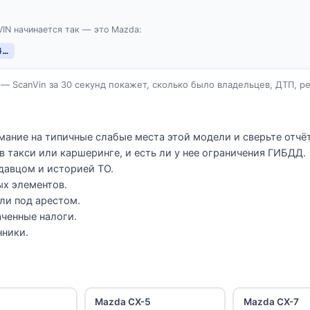
VIN начинается так — это Mazda:
4…
— ScanVin за 30 секунд покажет, сколько было владельцев, ДТП, р
5
ание на типичные слабые места этой модели и сверьте отчёт
в такси или каршеринге, и есть ли у нее ограничения ГИБДД.
давцом и историей ТО.
ых элементов.
ли под арестом.
ченные налоги.
нники.
Mazda CX-5
Mazda CX-7