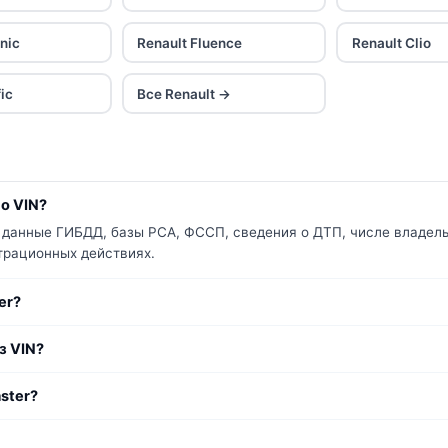
nic
Renault Fluence
Renault Clio
fic
Все Renault →
по VIN?
т данные ГИБДД, базы РСА, ФССП, сведения о ДТП, числе владель
страционных действиях.
er?
з VIN?
ster?