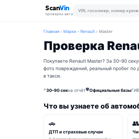
Scan
Vin
проверка авто
Главная
›
Марки
›
Renault
›
Master
Проверка Renau
Покупаете Renault Master? За 30–90 сек
фото повреждений, реальный пробег по 
в такси.
⚡
🛡
30–90 сек
на отчёт
Официальные базы
ГИБ
Что вы узнаете об автомо
🚗

ДТП и страховые случаи
Чи