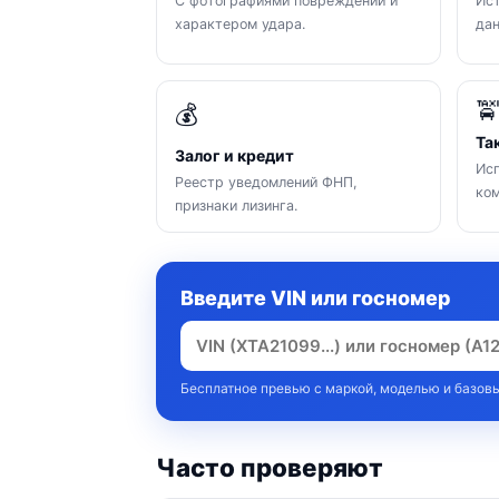
С фотографиями повреждений и
Ист
характером удара.
да

💰
Та
Залог и кредит
Исп
Реестр уведомлений ФНП,
ком
признаки лизинга.
Введите VIN или госномер
Бесплатное превью с маркой, моделью и базовы
Часто проверяют