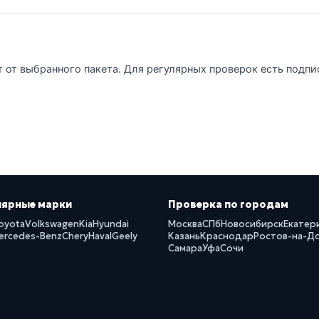
т от выбранного пакета. Для регулярных проверок есть подпи
лярные марки
Проверка по городам
oyota
Volkswagen
Kia
Hyundai
Москва
СПб
Новосибирск
Екатер
ercedes-Benz
Chery
Haval
Geely
Казань
Краснодар
Ростов-на-Д
Самара
Уфа
Сочи