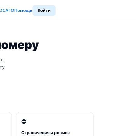
ОСАГО
Помощь
Войти
сномеру
 с
ту
⛔
Ограничения и розыск