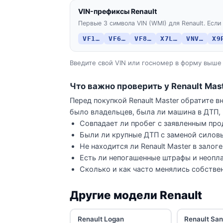
VIN-префиксы Renault
Первые 3 символа VIN (WMI) для Renault. Если 
VF1…
VF6…
VF8…
X7L…
VNV…
X9
Введите свой VIN или госномер в форму выше 
Что важно проверить у Renault Mas
Перед покупкой Renault Master обратите в
было владельцев, была ли машина в ДТП, 
Совпадает ли пробег с заявленным про
Были ли крупные ДТП с заменой силов
Не находится ли Renault Master в залог
Есть ли непогашенные штрафы и неопла
Сколько и как часто менялись собстве
Другие модели Renault
Renault Logan
Renault Sa