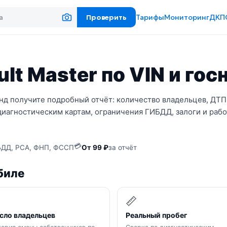
Проверить
Тарифы
Мониторинг
ДКП
lt Master по VIN и го
унд получите подробный отчёт: количество владельцев, ДТП
диагностическим картам, ограничения ГИБДД, залоги и рабо
💳
ДД, РСА, ФНП, ФССП
От 99 ₽
за отчёт
биле

📏
сло владельцев
Реальный пробег