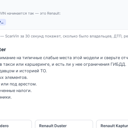
VIN начинается так — это Renault:
P…
— ScanVin за 30 секунд покажет, сколько было владельцев, ДТП, р
ter
нимание на типичные слабые места этой модели и сверьте отч
в такси или каршеринге, и есть ли у нее ограничения ГИБДД.
давцом и историей ТО.
ых элементов.
е или под арестом.
ченные налоги.
нники.
ndero
Renault Duster
Renault Kaptur