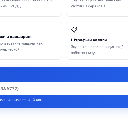
ория смены собственников по
Сверка по диагностическим
нным ГИБДД.
картам и сервисам.

📋
кси и каршеринг
Штрафы и налоги
ользование машины как
Задолженности по водителю/
мерческой.
собственнику.
ми данными — за 10 сек.