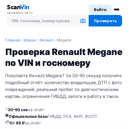
Scan
Vin
Войти
проверка авто
Проверить
Главная
›
Марки
›
Renault
›
Megane
Проверка Renault Megane
по VIN и госномеру
Покупаете Renault Megane? За 30–90 секунд получите
подробный отчёт: количество владельцев, ДТП с фото
повреждений, реальный пробег по диагностическим
картам, ограничения ГИБДД, залоги и работу в такси.
⚡
30–90 сек
на отчёт
🛡
Официальные базы
ГИБДД, РСА, ФНП, ФССП
💳
От 99 ₽
за отчёт