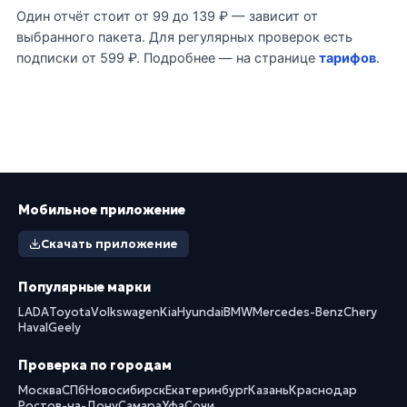
Один отчёт стоит от 99 до 139 ₽ — зависит от
выбранного пакета. Для регулярных проверок есть
подписки от 599 ₽. Подробнее — на странице
тарифов
.
Мобильное приложение
Скачать приложение
Популярные марки
LADA
Toyota
Volkswagen
Kia
Hyundai
BMW
Mercedes-Benz
Chery
Haval
Geely
Проверка по городам
Москва
СПб
Новосибирск
Екатеринбург
Казань
Краснодар
Ростов-на-Дону
Самара
Уфа
Сочи