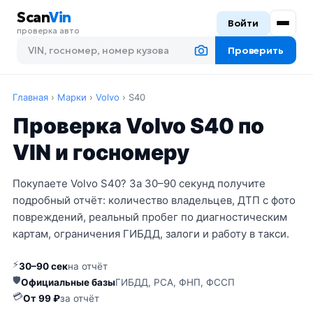
Scan
Vin
Войти
проверка авто
Проверить
Главная
›
Марки
›
Volvo
›
S40
Проверка Volvo S40 по
VIN и госномеру
Покупаете Volvo S40? За 30–90 секунд получите
подробный отчёт: количество владельцев, ДТП с фото
повреждений, реальный пробег по диагностическим
картам, ограничения ГИБДД, залоги и работу в такси.
⚡
30–90 сек
на отчёт
🛡
Официальные базы
ГИБДД, РСА, ФНП, ФССП
💳
От 99 ₽
за отчёт