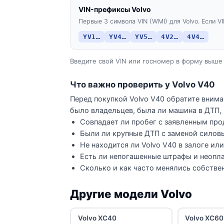
VIN-префиксы Volvo
Первые 3 символа VIN (WMI) для Volvo. Если VI
YV1…
YV4…
YV5…
4V2…
4V4…
Введите свой VIN или госномер в форму выше 
Что важно проверить у Volvo V40
Перед покупкой Volvo V40 обратите внима
было владельцев, была ли машина в ДТП, 
Совпадает ли пробег с заявленным про
Были ли крупные ДТП с заменой силов
Не находится ли Volvo V40 в залоге ил
Есть ли непогашенные штрафы и неопла
Сколько и как часто менялись собстве
Другие модели Volvo
Volvo XC40
Volvo XC60