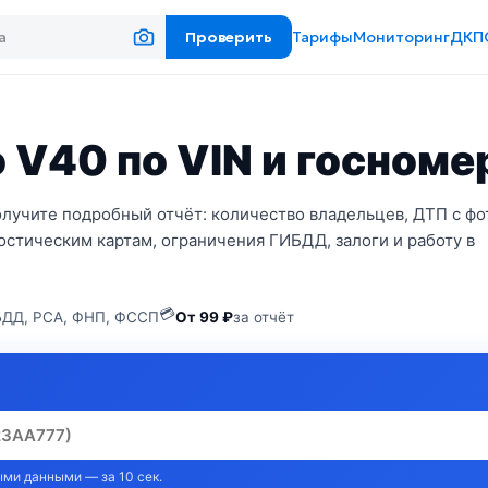
Проверить
Тарифы
Мониторинг
ДКП
 V40 по VIN и госноме
олучите подробный отчёт: количество владельцев, ДТП с фо
стическим картам, ограничения ГИБДД, залоги и работу в
💳
ДД, РСА, ФНП, ФССП
От 99 ₽
за отчёт
ми данными — за 10 сек.