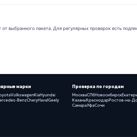
т от выбранного пакета. Для регулярных проверок есть подпи
лярные марки
Проверка по городам
oyota
Volkswagen
Kia
Hyundai
Москва
СПб
Новосибирск
Екатер
ercedes-Benz
Chery
Haval
Geely
Казань
Краснодар
Ростов-на-Д
Самара
Уфа
Сочи