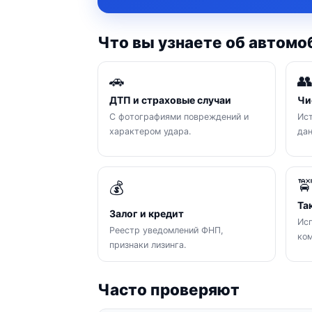
Что вы узнаете об автомо
🚗

ДТП и страховые случаи
Чи
С фотографиями повреждений и
Ист
характером удара.
да

💰
Та
Залог и кредит
Исп
Реестр уведомлений ФНП,
ком
признаки лизинга.
Часто проверяют