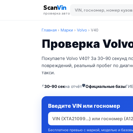
Scan
Vin
проверка авто
Главная
›
Марки
›
Volvo
›
V40
Проверка Volvo
Покупаете Volvo V40? За 30–90 секунд п
повреждений, реальный пробег по диагно
такси.
⚡
🛡
30–90 сек
на отчёт
Официальные базы
ГИБ
Введите VIN или госномер
Бесплатное превью с маркой, моделью и базовы