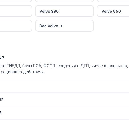
Volvo S90
Volvo V50
Все Volvo →
N?
ные ГИБДД, базы РСА, ФССП, сведения о ДТП, числе владельцев, 
страционных действиях.
N?
?