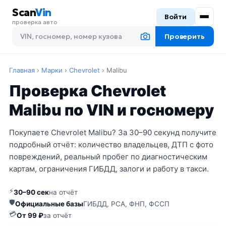
Scan
Vin
Войти
проверка авто
Проверить
Главная
›
Марки
›
Chevrolet
›
Malibu
Проверка Chevrolet
Malibu по VIN и госномеру
Покупаете Chevrolet Malibu? За 30–90 секунд получите
подробный отчёт: количество владельцев, ДТП с фото
повреждений, реальный пробег по диагностическим
картам, ограничения ГИБДД, залоги и работу в такси.
⚡
30–90 сек
на отчёт
🛡
Официальные базы
ГИБДД, РСА, ФНП, ФССП
💳
От 99 ₽
за отчёт