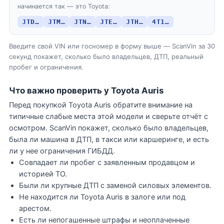
начинается так — это Toyota:
JTD…
JTM…
JTN…
JTE…
JTH…
4T1…
Введите свой VIN или госномер в форму выше — ScanVin за 30
секунд покажет, сколько было владельцев, ДТП, реальный
пробег и ограничения.
Что важно проверить у Toyota Auris
Перед покупкой Toyota Auris обратите внимание на
типичные слабые места этой модели и сверьте отчёт с
осмотром. ScanVin покажет, сколько было владельцев,
была ли машина в ДТП, в такси или каршеринге, и есть
ли у нее ограничения ГИБДД.
Совпадает ли пробег с заявленным продавцом и
историей ТО.
Были ли крупные ДТП с заменой силовых элементов.
Не находится ли Toyota Auris в залоге или под
арестом.
Есть ли непогашенные штрафы и неоплаченные