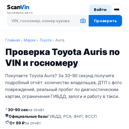
Scan
Vin
Войти
проверка авто
Проверить
Главная
›
Марки
›
Toyota
›
Auris
Проверка Toyota Auris по
VIN и госномеру
Покупаете Toyota Auris? За 30–90 секунд получите
подробный отчёт: количество владельцев, ДТП с фото
повреждений, реальный пробег по диагностическим
картам, ограничения ГИБДД, залоги и работу в такси.
⚡
30–90 сек
на отчёт
🛡
Официальные базы
ГИБДД, РСА, ФНП, ФССП
💳
От 99 ₽
за отчёт