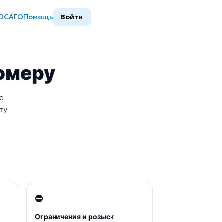
ОСАГО
Помощь
Войти
номеру
с
ту
⛔
Ограничения и розыск