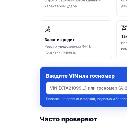
С фотографиями повреждений и
Ист
характером удара.
да

💰
Та
Залог и кредит
Исп
Реестр уведомлений ФНП,
ком
признаки лизинга.
Введите VIN или госномер
Бесплатное превью с маркой, моделью и базовы
Часто проверяют