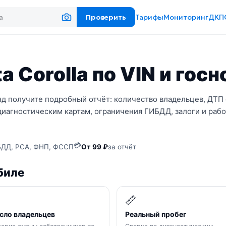
Проверить
Тарифы
Мониторинг
ДКП
a Corolla по VIN и гос
унд получите подробный отчёт: количество владельцев, ДТП 
диагностическим картам, ограничения ГИБДД, залоги и рабо
💳
ДД, РСА, ФНП, ФССП
От 99 ₽
за отчёт
биле

📏
сло владельцев
Реальный пробег