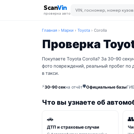
Scan
Vin
проверка авто
Главная
›
Марки
›
Toyota
›
Corolla
Проверка Toyot
Покупаете Toyota Corolla? За 30–90 сек
фото повреждений, реальный пробег по 
в такси.
⚡
🛡
30–90 сек
на отчёт
Официальные базы
ГИБ
Что вы узнаете об автомо
🚗

ДТП и страховые случаи
Чи