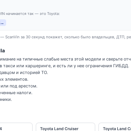
VIN начинается так — это Toyota:
1…
— ScanVin за 30 секунд покажет, сколько было владельцев, ДТП, р
la
нимание на типичные слабые места этой модели и сверьте отч
в такси или каршеринге, и есть ли у нее ограничения ГИБДД.
давцом и историей ТО.
ых элементов.
е или под арестом.
ченные налоги.
нники.
4
Toyota Land Cruiser
Toyota Land C