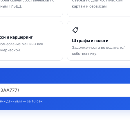
ория смены собственников по
Сверка по диагностическим
нным ГИБДД.
картам и сервисам.

📋
кси и каршеринг
Штрафы и налоги
ользование машины как
Задолженности по водителю/
мерческой.
собственнику.
ми данными — за 10 сек.