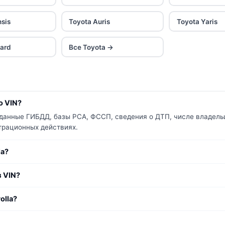
nsis
Toyota Auris
Toyota Yaris
hard
Все Toyota →
о VIN?
т данные ГИБДД, базы РСА, ФССП, сведения о ДТП, числе владель
страционных действиях.
la?
з VIN?
olla?