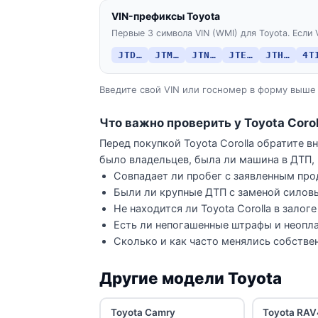
VIN-префиксы Toyota
Первые 3 символа VIN (WMI) для Toyota. Если 
JTD…
JTM…
JTN…
JTE…
JTH…
4T
Введите свой VIN или госномер в форму выше 
Что важно проверить у Toyota Corol
Перед покупкой Toyota Corolla обратите в
было владельцев, была ли машина в ДТП, 
Совпадает ли пробег с заявленным про
Были ли крупные ДТП с заменой силов
Не находится ли Toyota Corolla в залог
Есть ли непогашенные штрафы и неопла
Сколько и как часто менялись собстве
Другие модели Toyota
Toyota Camry
Toyota RAV