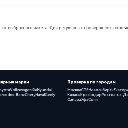
т от выбранного пакета. Для регулярных проверок есть подпи
лярные марки
Проверка по городам
oyota
Volkswagen
Kia
Hyundai
Москва
СПб
Новосибирск
Екатер
ercedes-Benz
Chery
Haval
Geely
Казань
Краснодар
Ростов-на-Д
Самара
Уфа
Сочи