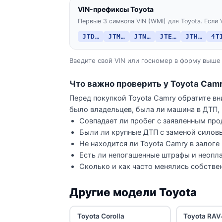
VIN-префиксы Toyota
Первые 3 символа VIN (WMI) для Toyota. Если 
JTD…
JTM…
JTN…
JTE…
JTH…
4T
Введите свой VIN или госномер в форму выше 
Что важно проверить у Toyota Cam
Перед покупкой Toyota Camry обратите вн
было владельцев, была ли машина в ДТП, 
Совпадает ли пробег с заявленным про
Были ли крупные ДТП с заменой силов
Не находится ли Toyota Camry в залоге
Есть ли непогашенные штрафы и неопла
Сколько и как часто менялись собстве
Другие модели Toyota
Toyota Corolla
Toyota RAV