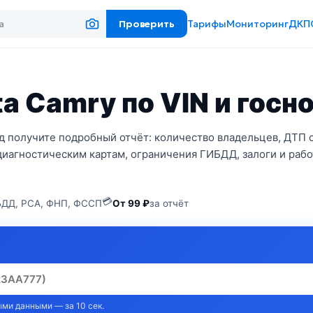
Проверить
Тарифы
Мониторинг
ДКП
a Camry по VIN и госн
д получите подробный отчёт: количество владельцев, ДТП 
диагностическим картам, ограничения ГИБДД, залоги и рабо
💳
ДД, РСА, ФНП, ФССП
От 99 ₽
за отчёт
ми данными — за 10 сек.