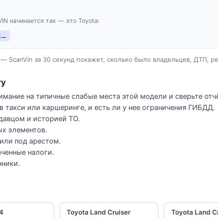
VIN начинается так — это Toyota:
1…
— ScanVin за 30 секунд покажет, сколько было владельцев, ДТП, р
ry
имание на типичные слабые места этой модели и сверьте отчё
в такси или каршеринге, и есть ли у нее ограничения ГИБДД.
давцом и историей ТО.
ых элементов.
 или под арестом.
ченные налоги.
нники.
4
Toyota Land Cruiser
Toyota Land C