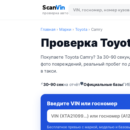
Scan
Vin
проверка авто
Главная
›
Марки
›
Toyota
›
Camry
Проверка Toyot
Покупаете Toyota Camry? За 30–90 секун
фото повреждений, реальный пробег по 
в такси.
⚡
🛡
30–90 сек
на отчёт
Официальные базы
ГИБ
Введите VIN или госномер
Бесплатное превью с маркой, моделью и базовы