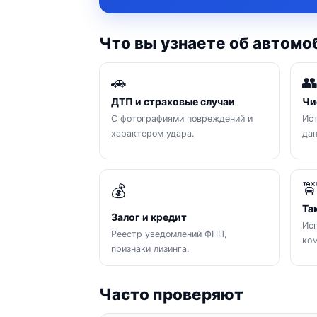
Что вы узнаете об автомо
🚗

ДТП и страховые случаи
Чи
С фотографиями повреждений и
Ист
характером удара.
да

💰
Та
Залог и кредит
Исп
Реестр уведомлений ФНП,
ком
признаки лизинга.
Часто проверяют