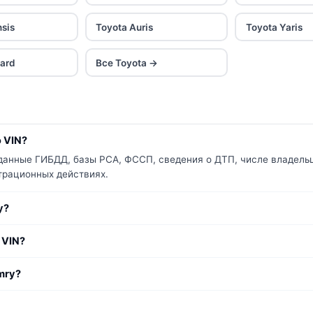
nsis
Toyota Auris
Toyota Yaris
hard
Все Toyota →
 VIN?
данные ГИБДД, базы РСА, ФССП, сведения о ДТП, числе владельц
страционных действиях.
y?
 VIN?
mry?