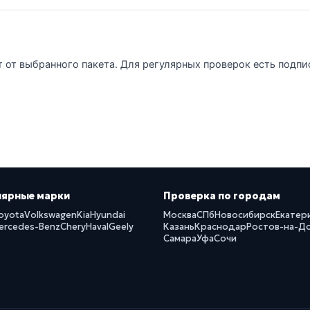
т от выбранного пакета. Для регулярных проверок есть подпи
лярные марки
Проверка по городам
oyota
Volkswagen
Kia
Hyundai
Москва
СПб
Новосибирск
Екатер
ercedes-Benz
Chery
Haval
Geely
Казань
Краснодар
Ростов-на-Д
Самара
Уфа
Сочи