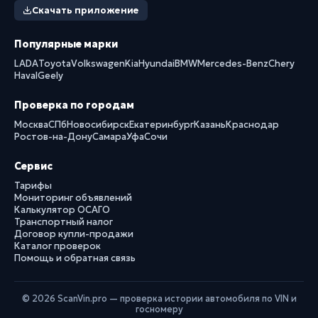
Скачать приложение
Популярные марки
LADA
Toyota
Volkswagen
Kia
Hyundai
BMW
Mercedes-Benz
Chery
Haval
Geely
Проверка по городам
Москва
СПб
Новосибирск
Екатеринбург
Казань
Краснодар
Ростов-на-Дону
Самара
Уфа
Сочи
Сервис
Тарифы
Мониторинг объявлений
Калькулятор ОСАГО
Транспортный налог
Договор купли-продажи
Каталог проверок
Помощь и обратная связь
© 2026 ScanVin.pro — проверка истории автомобиля по VIN и
госномеру