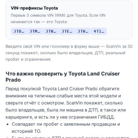
VIN-префиксы Toyota
Первые 3 символа VIN (WMI) для Toyota. Если VIN
начинается так — это Toyota:
JTD…
JTM…
JTN…
JTE…
JTH…
4T1…
Введите свой VIN или госномер в форму выше — ScanVin за 30
секунд покажет, сколько было владельцев, ДТП, реальный
пробег и ограничения.
Что важно проверить у Toyota Land Cruiser
Prado
Перед покупкой Toyota Land Cruiser Prado обратите
внимание на типичные слабые места этой модели и
сверьте отчёт с осмотром. ScanVin покажет, сколько
было владельцев, была ли машина в ДТП, в такси или
каршеринге, и есть ли у нее ограничения ГИБДД.
Совпадает ли пробег с заявленным продавцом и
историей ТО.