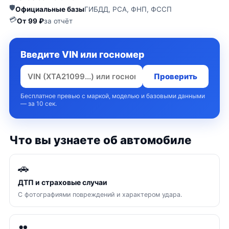
🛡
Официальные базы
ГИБДД, РСА, ФНП, ФССП
💳
От 99 ₽
за отчёт
Введите VIN или госномер
Проверить
Бесплатное превью с маркой, моделью и базовыми данными
— за 10 сек.
Что вы узнаете об автомобиле
🚗
ДТП и страховые случаи
С фотографиями повреждений и характером удара.
👥